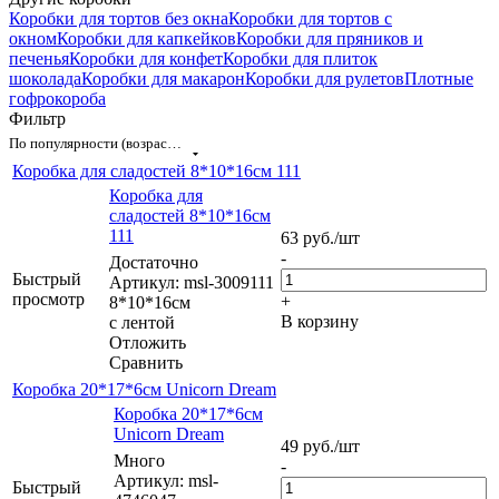
Коробки для тортов без окна
Коробки для тортов с
окном
Коробки для капкейков
Коробки для пряников и
печенья
Коробки для конфет
Коробки для плиток
шоколада
Коробки для макарон
Коробки для рулетов
Плотные
гофрокороба
Фильтр
По популярности (возрастание)
Коробка для сладостей 8*10*16см 111
Коробка для
сладостей 8*10*16см
111
63
руб.
/шт
-
Достаточно
Быстрый
Артикул: msl-3009111
просмотр
+
8*10*16см
В корзину
с лентой
Отложить
Сравнить
Коробка 20*17*6см Unicorn Dream
Коробка 20*17*6см
Unicorn Dream
49
руб.
/шт
Много
-
Артикул: msl-
Быстрый