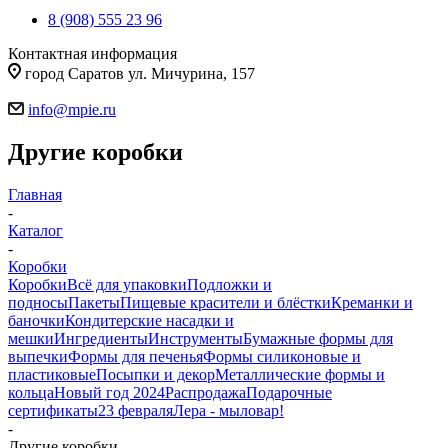
8 (908) 555 23 96
Контактная информация
город Саратов ул. Мичурина, 157
info@mpie.ru
Другие коробки
Главная
-
Каталог
-
Коробки
Коробки
Всё для упаковки
Подложки и
подносы
Пакеты
Пищевые красители и блёстки
Креманки и
баночки
Кондитерские насадки и
мешки
Ингредиенты
Инструменты
Бумажные формы для
выпечки
Формы для печенья
Формы силиконовые и
пластиковые
Посыпки и декор
Металлические формы и
кольца
Новый год 2024
Распродажа
Подарочные
сертификаты
23 февраля
Лера - мыловар!
-
Другие коробки