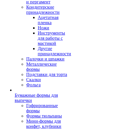
и пергамент
Кондитерские
принадлежности
Ацетатная
пленка
Ножи
Инструменты
для работы с
мастикой
Другие
принадлежности
Палочки и шпажки
Металлические
формы
Подставки для торта
Скалки
Фольга
Бумажные формы для
выпечки
Гофрированные
формы
Формы тюльпаны
Мини-формы для
конфет, клубники