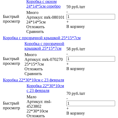
Коробка с окном
24*14*5см серебро
59
руб.
/шт
-
Много
Быстрый
Артикул: mrk-080101
просмотр
+
24*14*5см
В корзину
Отложить
Сравнить
Коробка с прозрачной крышкой 25*15*7см
Коробка с прозрачной
крышкой 25*15*7см
58
руб.
/шт
-
Много
Быстрый
Артикул: mrk-070270
просмотр
+
25*15*7см
В корзину
Отложить
Сравнить
Коробка 22*30*10см с 23 февраля
Коробка 22*30*10см
с 23 февраля
70
руб.
/шт
Мало
-
Артикул: msl-
Быстрый
4523802
просмотр
+
22*30*10см
В корзину
Отложить