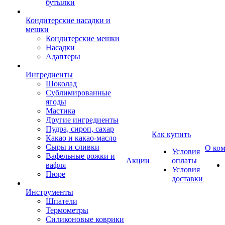
бутылки
Кондитерские насадки и
мешки
Кондитерские мешки
Насадки
Адаптеры
Ингредиенты
Шоколад
Сублимированные
ягоды
Мастика
Другие ингредиенты
Пудра, сироп, сахар
Как купить
Какао и какао-масло
Сыры и сливки
О ко
Условия
Вафельные рожки и
Акции
оплаты
вафля
Условия
Пюре
доставки
Инструменты
Шпатели
Термометры
Силиконовые коврики