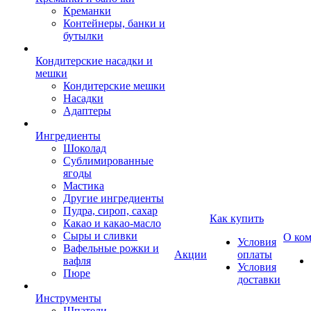
Креманки
Контейнеры, банки и
бутылки
Кондитерские насадки и
мешки
Кондитерские мешки
Насадки
Адаптеры
Ингредиенты
Шоколад
Сублимированные
ягоды
Мастика
Другие ингредиенты
Пудра, сироп, сахар
Как купить
Какао и какао-масло
Сыры и сливки
О ко
Условия
Вафельные рожки и
Акции
оплаты
вафля
Условия
Пюре
доставки
Инструменты
Шпатели