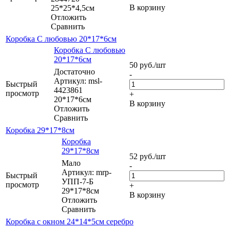
В корзину
25*25*4,5см
Отложить
Сравнить
Коробка С любовью 20*17*6см
Коробка С любовью
20*17*6см
50
руб.
/шт
Достаточно
-
Артикул: msl-
Быстрый
4423861
просмотр
+
20*17*6см
В корзину
Отложить
Сравнить
Коробка 29*17*8см
Коробка
29*17*8см
52
руб.
/шт
Мало
-
Артикул: mrp-
Быстрый
УПП-7-Б
просмотр
+
29*17*8см
В корзину
Отложить
Сравнить
Коробка с окном 24*14*5см серебро