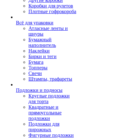
Другие коробки
Коробки для рулетов
Плотные гофрокороба
Всё для упаковки
Атласные ленты и
шнуры
Бумажный
наполнитель
Наклейки
Бирки и теги
Бумага
Топперы
Свечи
Штампы, трафареты
Подложки и подносы
Круглые подложки
для торта
Квадратные и
прямоугольные
подложки
Подложки для
пирожных
Фигурные подложки