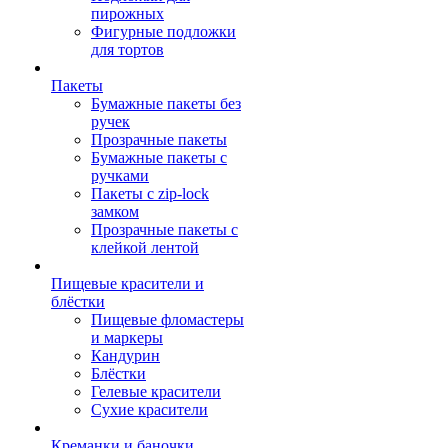
пирожных
Фигурные подложки
для тортов
Пакеты
Бумажные пакеты без
ручек
Прозрачные пакеты
Бумажные пакеты с
ручками
Пакеты с zip-lock
замком
Прозрачные пакеты с
клейкой лентой
Пищевые красители и
блёстки
Пищевые фломастеры
и маркеры
Кандурин
Блёстки
Гелевые красители
Сухие красители
Креманки и баночки