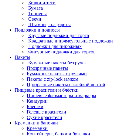
Бирки и теги
Бумага
Топперы
Свечи
Штампы, трафареты
Подложки и подносы
Круглые подложки для торта
Квадратные и прямоугольные подложки
Подложки для пирожных
Фигурные подложки для тортов
Пакеты
Бумажные пакеты без ручек
Прозрачные пакеты
Бумажные пакеты с ручками
Пакеты с zip-lock замком
Прозрачные пакеты с клейкой лентой
Пищевые красители и блёстки
Пищевые фломастеры и маркеры
Кандурин
Блёстки
Гелевые красители
Сухие красители
Креманки и баночки
Креманки
Контейнеры, банки и бутылки