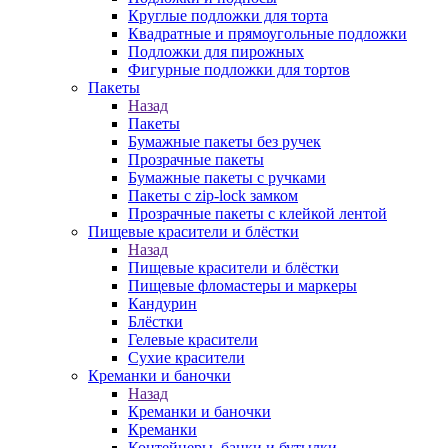
Круглые подложки для торта
Квадратные и прямоугольные подложки
Подложки для пирожных
Фигурные подложки для тортов
Пакеты
Назад
Пакеты
Бумажные пакеты без ручек
Прозрачные пакеты
Бумажные пакеты с ручками
Пакеты с zip-lock замком
Прозрачные пакеты с клейкой лентой
Пищевые красители и блёстки
Назад
Пищевые красители и блёстки
Пищевые фломастеры и маркеры
Кандурин
Блёстки
Гелевые красители
Сухие красители
Креманки и баночки
Назад
Креманки и баночки
Креманки
Контейнеры, банки и бутылки