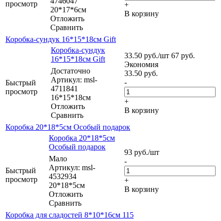
4746047
просмотр
+
20*17*6см
В корзину
Отложить
Сравнить
Коробка-сундук 16*15*18см Gift
Коробка-сундук
33.50
руб.
/шт
67
руб.
16*15*18см Gift
Экономия
Достаточно
33.50
руб.
Артикул: msl-
-
Быстрый
4711841
просмотр
16*15*18см
+
Отложить
В корзину
Сравнить
Коробка 20*18*5см Особый подарок
Коробка 20*18*5см
Особый подарок
93
руб.
/шт
Мало
-
Артикул: msl-
Быстрый
4532934
просмотр
+
20*18*5см
В корзину
Отложить
Сравнить
Коробка для сладостей 8*10*16см 115