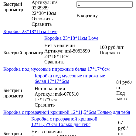
Артикул: msl-
Быстрый
9238389
просмотр
+
22*30*10см
В корзину
Отложить
Сравнить
Коробка 23*18*11см Love
Коробка 23*18*11см Love
Нет в наличии
100
руб.
/шт
Артикул: msl-5053590
Быстрый просмотр
Под заказ
23*18*11см
Сравнить
Коробка под муссовые пирожные белая 17*17*6см
Коробка под муссовые пирожные
белая 17*17*6см
84
руб.
/
шт
Нет в наличии
Быстрый
Под
Артикул: mrk-070510
просмотр
заказ
17*17*6см
Сравнить
Коробка с прозрачной крышкой 12*11,5*6см Только для тебя
Коробка с прозрачной крышкой
67
12*11,5*6см Только для тебя
руб.
/
Нет в наличии
Быстрый
шт