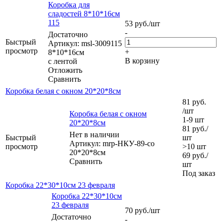
Коробка для
сладостей 8*10*16см
115
53
руб.
/шт
-
Достаточно
Быстрый
Артикул: msl-3009115
просмотр
+
8*10*16см
В корзину
с лентой
Отложить
Сравнить
Коробка белая с окном 20*20*8см
81
руб.
/шт
Коробка белая с окном
1-9 шт
20*20*8см
81
руб.
/
Нет в наличии
Быстрый
шт
Артикул: mrp-НКУ-89-со
просмотр
>10 шт
20*20*8см
69
руб.
/
Сравнить
шт
Под заказ
Коробка 22*30*10см 23 февраля
Коробка 22*30*10см
23 февраля
70
руб.
/шт
Достаточно
-