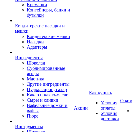
Креманки
Контейнеры, банки и
бутылки
Кондитерские насадки и
мешки
Кондитерские мешки
Насадки
Адаптеры
Ингредиенты
Шоколад
Сублимированные
ягоды
Мастика
Другие ингредиенты
Пудра, сироп, сахар
Как купить
Какао и какао-масло
Сыры и сливки
О ко
Условия
Вафельные рожки и
Акции
оплаты
вафля
Условия
Пюре
доставки
Инструменты
Шпатели