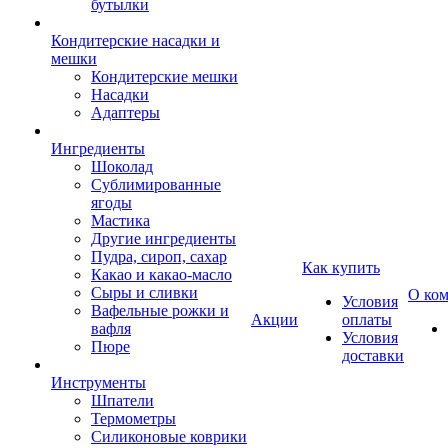
бутылки
Кондитерские насадки и
мешки
Кондитерские мешки
Насадки
Адаптеры
Ингредиенты
Шоколад
Сублимированные
ягоды
Мастика
Другие ингредиенты
Пудра, сироп, сахар
Как купить
Какао и какао-масло
Сыры и сливки
О ко
Условия
Вафельные рожки и
Акции
оплаты
вафля
Условия
Пюре
доставки
Инструменты
Шпатели
Термометры
Силиконовые коврики