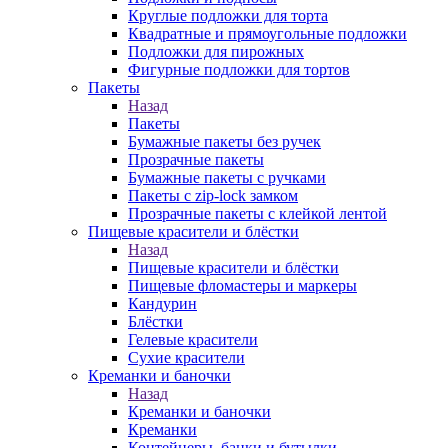
Круглые подложки для торта
Квадратные и прямоугольные подложки
Подложки для пирожных
Фигурные подложки для тортов
Пакеты
Назад
Пакеты
Бумажные пакеты без ручек
Прозрачные пакеты
Бумажные пакеты с ручками
Пакеты с zip-lock замком
Прозрачные пакеты с клейкой лентой
Пищевые красители и блёстки
Назад
Пищевые красители и блёстки
Пищевые фломастеры и маркеры
Кандурин
Блёстки
Гелевые красители
Сухие красители
Креманки и баночки
Назад
Креманки и баночки
Креманки
Контейнеры, банки и бутылки