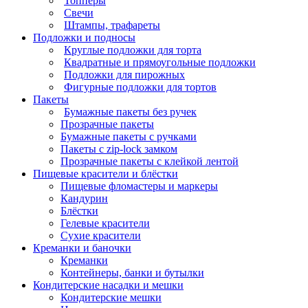
Топперы
Свечи
Штампы, трафареты
Подложки и подносы
Круглые подложки для торта
Квадратные и прямоугольные подложки
Подложки для пирожных
Фигурные подложки для тортов
Пакеты
Бумажные пакеты без ручек
Прозрачные пакеты
Бумажные пакеты с ручками
Пакеты с zip-lock замком
Прозрачные пакеты с клейкой лентой
Пищевые красители и блёстки
Пищевые фломастеры и маркеры
Кандурин
Блёстки
Гелевые красители
Сухие красители
Креманки и баночки
Креманки
Контейнеры, банки и бутылки
Кондитерские насадки и мешки
Кондитерские мешки