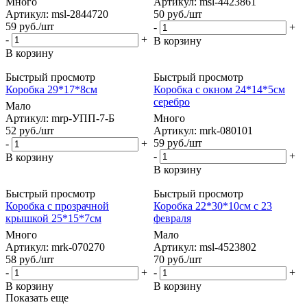
Много
Артикул: msl-4423861
Артикул: msl-2844720
50
руб.
/шт
59
руб.
/шт
-
+
-
+
В корзину
В корзину
Быстрый просмотр
Быстрый просмотр
Коробка 29*17*8см
Коробка с окном 24*14*5см
серебро
Мало
Артикул: mrp-УПП-7-Б
Много
52
руб.
/шт
Артикул: mrk-080101
59
руб.
/шт
-
+
-
+
В корзину
В корзину
Быстрый просмотр
Быстрый просмотр
Коробка с прозрачной
Коробка 22*30*10см с 23
крышкой 25*15*7см
февраля
Много
Мало
Артикул: mrk-070270
Артикул: msl-4523802
58
руб.
/шт
70
руб.
/шт
-
+
-
+
В корзину
В корзину
Показать еще