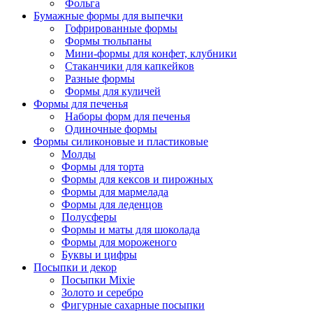
Фольга
Бумажные формы для выпечки
Гофрированные формы
Формы тюльпаны
Мини-формы для конфет, клубники
Стаканчики для капкейков
Разные формы
Формы для куличей
Формы для печенья
Наборы форм для печенья
Одиночные формы
Формы силиконовые и пластиковые
Молды
Формы для торта
Формы для кексов и пирожных
Формы для мармелада
Формы для леденцов
Полусферы
Формы и маты для шоколада
Формы для мороженого
Буквы и цифры
Посыпки и декор
Посыпки Mixie
Золото и серебро
Фигурные сахарные посыпки