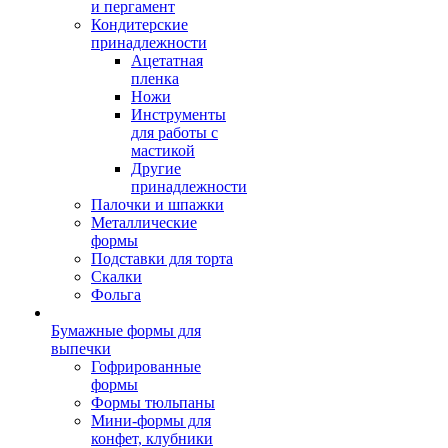
и пергамент
Кондитерские
принадлежности
Ацетатная
пленка
Ножи
Инструменты
для работы с
мастикой
Другие
принадлежности
Палочки и шпажки
Металлические
формы
Подставки для торта
Скалки
Фольга
Бумажные формы для
выпечки
Гофрированные
формы
Формы тюльпаны
Мини-формы для
конфет, клубники