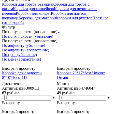
Коробки для тортов без окна
Коробки для тортов с
окном
Коробки для капкейков
Коробки для пряников и
печенья
Коробки для конфет
Коробки для плиток
шоколада
Коробки для макарон
Коробки для рулетов
Плотные
гофрокороба
Фильтр
По популярности (возрастание)
По популярности (убывание)
По популярности (возрастание)
По алфавиту (убывание)
По алфавиту (возрастание)
По цене (убывание)
По цене (возрастание)
Быстрый просмотр
Быстрый просмотр
Коробка для сладостей
Коробка 20*17*6см Unicorn
8*10*16см 111
Dream
Достаточно
Много
Артикул: msl-3009111
Артикул: msl-4746047
63
руб.
/шт
49
руб.
/шт
-
+
-
+
В корзину
В корзину
Быстрый просмотр
Быстрый просмотр