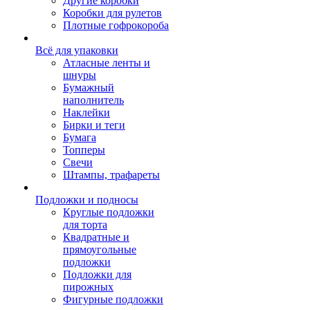
Другие коробки
Коробки для рулетов
Плотные гофрокороба
Всё для упаковки
Атласные ленты и
шнуры
Бумажный
наполнитель
Наклейки
Бирки и теги
Бумага
Топперы
Свечи
Штампы, трафареты
Подложки и подносы
Круглые подложки
для торта
Квадратные и
прямоугольные
подложки
Подложки для
пирожных
Фигурные подложки