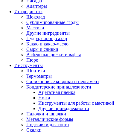
Насадки
Адаптеры
Ингредиенты
Шоколад
Сублимированные ягоды
Мастика
Другие ингредиенты
Пудра, сироп, сахар
Какао и какао-масло
Сыры и сливки
Вафельные рожки и вафля
Пюре
Инструменты
Шпатели
Термометры
Силиконовые коврики и пергамент
Кондитерские принадлежности
Ацетатная пленка
Ножи
Инструменты для работы с мастикой
Другие принадлежности
Палочки и шпажки
Металлические формы
Подставки для торта
Скалки