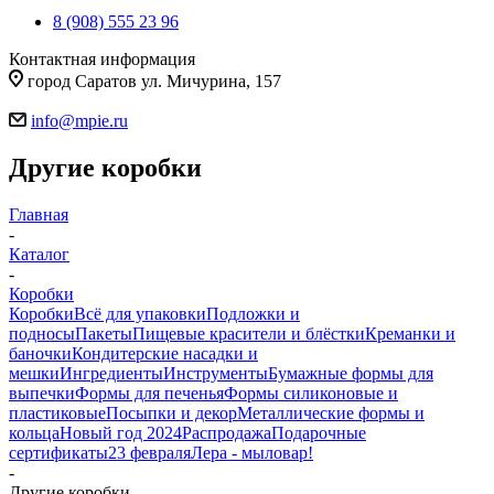
8 (908) 555 23 96
Контактная информация
город Саратов ул. Мичурина, 157
info@mpie.ru
Другие коробки
Главная
-
Каталог
-
Коробки
Коробки
Всё для упаковки
Подложки и
подносы
Пакеты
Пищевые красители и блёстки
Креманки и
баночки
Кондитерские насадки и
мешки
Ингредиенты
Инструменты
Бумажные формы для
выпечки
Формы для печенья
Формы силиконовые и
пластиковые
Посыпки и декор
Металлические формы и
кольца
Новый год 2024
Распродажа
Подарочные
сертификаты
23 февраля
Лера - мыловар!
-
Другие коробки