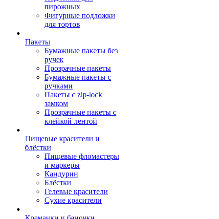
пирожных
Фигурные подложки
для тортов
Пакеты
Бумажные пакеты без
ручек
Прозрачные пакеты
Бумажные пакеты с
ручками
Пакеты с zip-lock
замком
Прозрачные пакеты с
клейкой лентой
Пищевые красители и
блёстки
Пищевые фломастеры
и маркеры
Кандурин
Блёстки
Гелевые красители
Сухие красители
Креманки и баночки