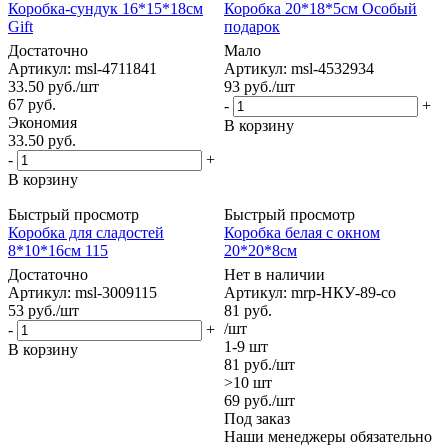
Коробка-сундук 16*15*18см
Коробка 20*18*5см Особый
Gift
подарок
Достаточно
Мало
Артикул: msl-4711841
Артикул: msl-4532934
33.50
руб.
/шт
93
руб.
/шт
67
руб.
-
+
Экономия
В корзину
33.50
руб.
-
+
В корзину
Быстрый просмотр
Быстрый просмотр
Коробка для сладостей
Коробка белая с окном
8*10*16см 115
20*20*8см
Достаточно
Нет в наличии
Артикул: msl-3009115
Артикул: mrp-НКУ-89-со
53
руб.
/шт
81
руб.
/шт
-
+
1-9 шт
В корзину
81
руб.
/шт
>10 шт
69
руб.
/шт
Под заказ
Наши менеджеры обязательно