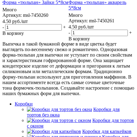
Форма «тюльпан» Зайки 5*8см
Форма «тюльпан» акварель
5*8см
Много
Артикул: msl-7450260
Много
Артикул: msl-7450261
4.50
руб.
/шт
4.50
руб.
/шт
-
+
-
+
В корзину
В корзину
Выпечка в такой бумажной форме в виде цветка будет
выглядеть по-весеннему свежо и романтично. Одноразовая
форма-тюльпан для выпечки не уступает по своим свойствам
и характеристикам гофрированной форме. Она защищает
кондитерское изделие от деформации и пригорания к литым
силиконовым или металлическим формам. Традиционно
форму-тюльпан используют для приготовления маффинов. В
нашем ассортименте всегда есть самые сочные цветочные
тона формочек-тюльпанов. Создавайте настроение с помощью
наших бумажных форм для выпечки.
Коробки
Коробки для
тортов без окна
Коробки для тортов
с окном
Коробки для капкейков
Коробки для