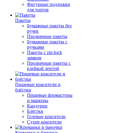
Фигурные подложки
для тортов
Пакеты
Бумажные пакеты без
ручек
Прозрачные пакеты
Бумажные пакеты с
ручками
Пакеты с zip-lock
замком
Прозрачные пакеты с
клейкой лентой
Пищевые красители и
блёстки
Пищевые фломастеры
и маркеры
Кандурин
Блёстки
Гелевые красители
Сухие красители
Креманки и баночки