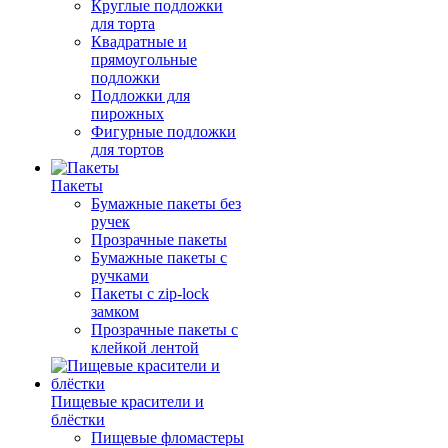
Круглые подложки
для торта
Квадратные и
прямоугольные
подложки
Подложки для
пирожных
Фигурные подложки
для тортов
Пакеты
Бумажные пакеты без
ручек
Прозрачные пакеты
Бумажные пакеты с
ручками
Пакеты с zip-lock
замком
Прозрачные пакеты с
клейкой лентой
Пищевые красители и
блёстки
Пищевые фломастеры