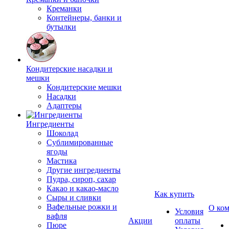
Креманки
Контейнеры, банки и
бутылки
Кондитерские насадки и
мешки
Кондитерские мешки
Насадки
Адаптеры
Ингредиенты
Шоколад
Сублимированные
ягоды
Мастика
Другие ингредиенты
Пудра, сироп, сахар
Какао и какао-масло
Как купить
Сыры и сливки
Вафельные рожки и
О ко
Условия
вафля
Акции
оплаты
Пюре