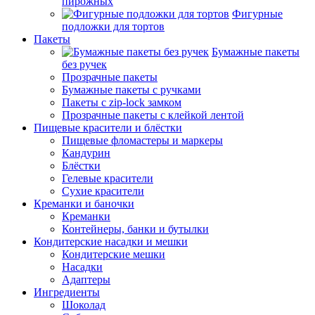
пирожных
Фигурные
подложки для тортов
Пакеты
Бумажные пакеты
без ручек
Прозрачные пакеты
Бумажные пакеты с ручками
Пакеты с zip-lock замком
Прозрачные пакеты с клейкой лентой
Пищевые красители и блёстки
Пищевые фломастеры и маркеры
Кандурин
Блёстки
Гелевые красители
Сухие красители
Креманки и баночки
Креманки
Контейнеры, банки и бутылки
Кондитерские насадки и мешки
Кондитерские мешки
Насадки
Адаптеры
Ингредиенты
Шоколад