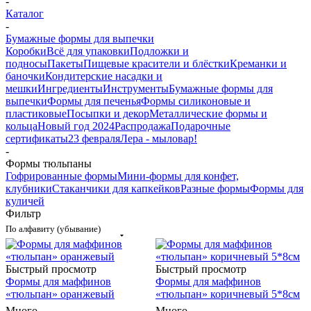
-
Каталог
-
Бумажные формы для выпечки
Коробки
Всё для упаковки
Подложки и
подносы
Пакеты
Пищевые красители и блёстки
Креманки и
баночки
Кондитерские насадки и
мешки
Ингредиенты
Инструменты
Бумажные формы для
выпечки
Формы для печенья
Формы силиконовые и
пластиковые
Посыпки и декор
Металлические формы и
кольца
Новый год 2024
Распродажа
Подарочные
сертификаты
23 февраля
Лера - мыловар!
-
Формы тюльпаны
Гофрированные формы
Мини-формы для конфет,
клубники
Стаканчики для капкейков
Разные формы
Формы для
куличей
Фильтр
По алфавиту (убывание)
Быстрый просмотр
Быстрый просмотр
Формы для маффинов
Формы для маффинов
«тюльпан» оранжевый
«тюльпан» коричневый 5*8см
Много
Много