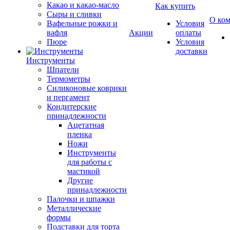
Какао и какао-масло
Как купить
Сыры и сливки
О ко
Вафельные рожки и
Условия
вафля
Акции
оплаты
Пюре
Условия
доставки
Инструменты
Шпатели
Термометры
Силиконовые коврики
и пергамент
Кондитерские
принадлежности
Ацетатная
пленка
Ножи
Инструменты
для работы с
мастикой
Другие
принадлежности
Палочки и шпажки
Металлические
формы
Подставки для торта