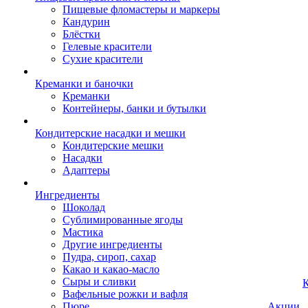
Пищевые фломастеры и маркеры
Кандурин
Блёстки
Гелевые красители
Сухие красители
Креманки и баночки
Креманки
Контейнеры, банки и бутылки
Кондитерские насадки и мешки
Кондитерские мешки
Насадки
Адаптеры
Ингредиенты
Шоколад
Сублимированные ягоды
Мастика
Другие ингредиенты
Пудра, сироп, сахар
Какао и какао-масло
Сыры и сливки
К
Вафельные рожки и вафля
Пюре
Акции