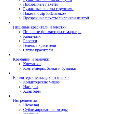
Прозрачные пакеты
Бумажные пакеты с ручками
Пакеты с zip-lock замком
Прозрачные пакеты с клейкой лентой
Пищевые красители и блёстки
Пищевые фломастеры и маркеры
Кандурин
Блёстки
Гелевые красители
Сухие красители
Креманки и баночки
Креманки
Контейнеры, банки и бутылки
Кондитерские насадки и мешки
Кондитерские мешки
Насадки
Адаптеры
Ингредиенты
Шоколад
Сублимированные ягоды