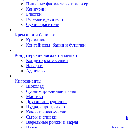
Пищевые фломастеры и маркеры
Кандурин
Блёстки
Гелевые красители
Сухие красители
Креманки и баночки
Креманки
Контейнеры, банки и бутылки
Кондитерские насадки и мешки
Кондитерские мешки
Насадки
Адаптеры
Ингредиенты
Шоколад
Сублимированные ягоды
Мастика
Другие ингредиенты
Пудра, сироп, сахар
Какао и какао-масло
Сыры и сливки
К
Вафельные рожки и вафля
Пюре
Акции