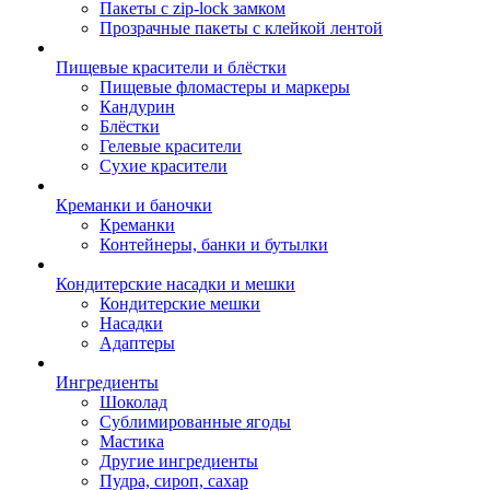
Пакеты с zip-lock замком
Прозрачные пакеты с клейкой лентой
Пищевые красители и блёстки
Пищевые фломастеры и маркеры
Кандурин
Блёстки
Гелевые красители
Сухие красители
Креманки и баночки
Креманки
Контейнеры, банки и бутылки
Кондитерские насадки и мешки
Кондитерские мешки
Насадки
Адаптеры
Ингредиенты
Шоколад
Сублимированные ягоды
Мастика
Другие ингредиенты
Пудра, сироп, сахар