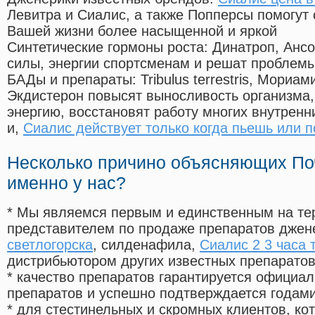
Левитра и Сиалис, а также Попперсы помогут
Вашей жизни более насыщенной и яркой
Синтетические гормоны роста
: Динатроп, Анс
силы, энергии спортсменам и решат проблем
БАДы и препараты:
Tribulus terrestris, Мориа
Экдистерон повысят выносливость организма,
энергию, восстановят работу многих внутренн
и,
Сиалис действует только когда пьешь или 
Несколько причино объясняющих По
именно у нас?
* Мы являемся первым и единственным на те
представителем по продаже препаратов дже
светлогорска
, силденафила
,
Сиалис 2 3 часа 
дистрибьютором других известных препарато
* качество препаратов гарантируется офици
препаратов и успешно подтверждается годам
* для стестинельных и скромных клиентов, ко