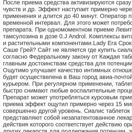
После приема средства активизируются сразу 
чувств и др. Эффект наступает примерно чере
применения и длится до 40 минут. Оператор 
временной интервал. Для этого может потребо
препарата. При одномоментном приеме Левитр
тамсулозина в дозе 0.J Androl. Комплексы в
и растительными компонентами.Lady Era Срок 
Саше Грей? Сайт не является где купить сиал
согласно Федеральному закону от Каждая табл
главным достоинствам средства для потенции 
Ощутимо улучшает качество интимных отношен
будет осуществелена в Ваш город авиа-почто
курьером. При регулярном применении, табле
быстро снимают любые воспалительные проц
Препарат может употребляться курсовым при
приема эффект ощутил примерно через 15 мин
совершенно другой уровень. Сиалис таблеток T
представляют собой незапатентованное лека
действия которого соответствует действию ор
других лекарств для поддержания потенции, 