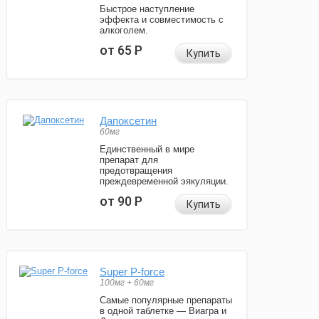
Быстрое наступление
эффекта и совместимость с
алкоголем.
от 65
Р
Купить
Дапоксетин
60мг
Единственный в мире
препарат для
предотвращения
преждевременной эякуляции.
от 90
Р
Купить
Super P-force
100мг + 60мг
Самые популярные препараты
в одной таблетке — Виагра и