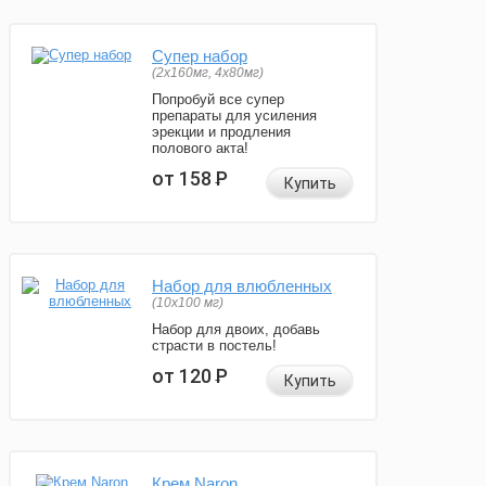
Супер набор
(2х160мг, 4х80мг)
Попробуй все супер
препараты для усиления
эрекции и продления
полового акта!
от 158
Р
Купить
Набор для влюбленных
(10х100 мг)
Набор для двоих, добавь
страсти в постель!
от 120
Р
Купить
Крем Naron