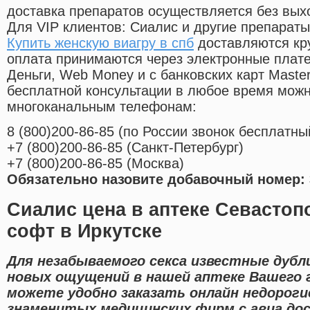
доставка препаратов осуществляется без вых
Для VIP клиентов: Сиалис и другие препараты
Купить женскую виагру в спб
доставляются кр
оплата принимаются через электронные плат
Деньги, Web Money и с банковских карт Master
бесплатной консультации в любое время мож
многоканальным телефонам:
8
(800
)200-86-85
(
по России звонок бесплатны
+7
(800
)200-86-85
(
Санкт-Петербург)
+7
(800
)200-86-85
(
Москва)
Обязательно назовите добавочный номер: 
Сиалис цена в аптеке Севастоп
софт в Иркутске
Для незабываемого секса известные дубл
новых ощущений в нашей аптеке Вашего г
можете удобно заказать онлайн недорог
знаменитых медицинских фирм с авиа дос