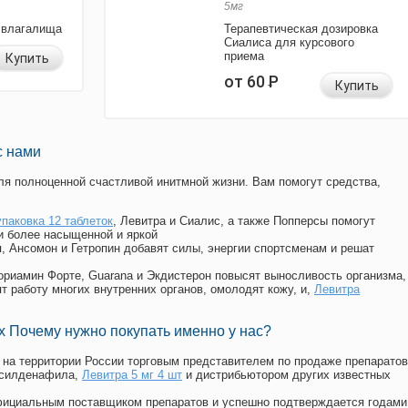
5мг
 влагалища
Терапевтическая дозировка
Сиалиса для курсового
приема
Купить
от 60
Р
Купить
с нами
я полноценной счастливой инитмной жизни. Вам помогут средства,
упаковка 12 таблеток
, Левитра и Сиалис, а также Попперсы помогут
и более насыщенной и яркой
п, Ансомон и Гетропин добавят силы, энергии спортсменам и решат
, Мориамин Форте, Guarana и Экдистерон повысят выносливость организма,
т работу многих внутренних органов, омолодят кожу, и,
Левитра
 Почему нужно покупать именно у нас?
на территории России торговым представителем по продаже препаратов
 силденафила
,
Левитра 5 мг 4 шт
и дистрибьютором других известных
официальным поставщиком препаратов и успешно подтверждается годами