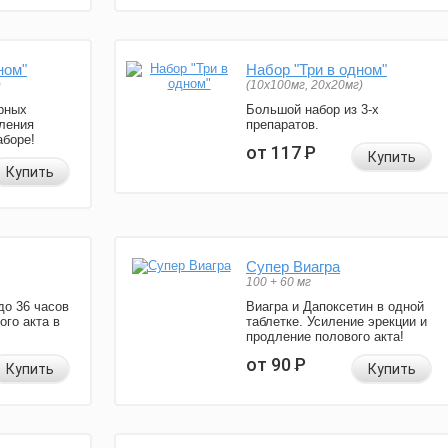
ном"
Набор "Три в одном"
)
(10x100мг, 20x20мг)
рных
Большой набор из 3-х
ления
препаратов.
аборе!
от 117
Р
Купить
Купить
Супер Виагра
100 + 60 мг
до 36 часов
Виагра и Дапоксетин в одной
ого акта в
таблетке. Усиление эрекции и
продление полового акта!
от 90
Р
Купить
Купить