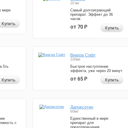
20 мг
в мире
Самый долгоиграющий
препарат. Эффект до 36
часов.
Купить
от 70
Р
Купить
Виагра Софт
100мг
а 5ть
Быстрое наступление
эффекта, уже через 20 минут.
от 65
Р
Купить
Купить
Дапоксетин
60мг
ние
Единственный в мире
тимость с
препарат для
предотвращения