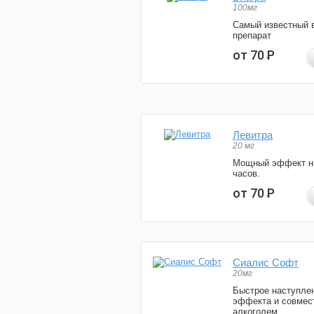
100мг
Самый известный 
препарат
от 70
Р
Левитра
20 мг
Мощный эффект н
часов.
от 70
Р
Сиалис Софт
20мг
Быстрое наступле
эффекта и совмес
алкоголем.