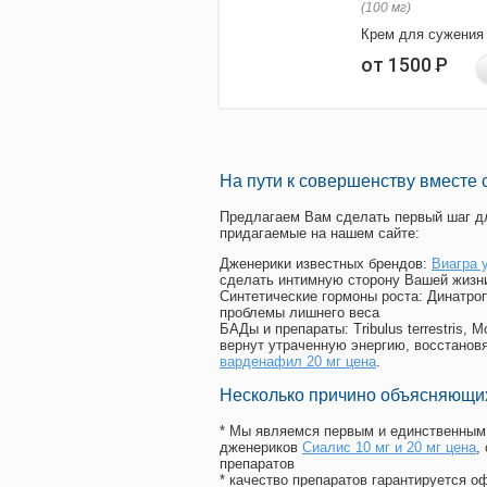
(100 мг)
Крем для сужения
от 1500
Р
На пути к совершенству вместе 
Предлагаем Вам сделать первый шаг дл
придагаемые на нашем сайте:
Дженерики известных брендов:
Виагра 
сделать интимную сторону Вашей жизн
Синтетические гормоны роста
: Динатро
проблемы лишнего веса
БАДы и препараты:
Tribulus terrestris
вернут утраченную энергию, восстановя
варденафил 20 мг цена
.
Несколько причино объясняющих
* Мы являемся первым и единственным 
дженериков
Сиалис 10 мг и 20 мг цена
,
препаратов
* качество препаратов гарантируется 