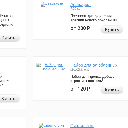
Аванафил
100 мг
Левитра
Препарат для усиления
ции и
эрекции нового поколения!
родления
от 200
Р
Купить
Купить
Набор для влюбленных
(10х100 мг)
р
Набор для двоих, добавь
иления
страсти в постель!
ия
от 120
Р
Купить
Купить
Сиалис 5 мг