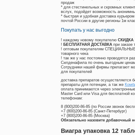
продаж
* для стестинельных и скромных клиент
вслух, подойдет возможность анонимны
* быстрая и удобная доставка курьером
почтой России в другие регионы 1м кла
Покупать у нас выгодно
! каждому новому покупателю
СКИДКА
!
БЕСПЛАТНАЯ ДОСТАВКА
при заказе 
! оптовым покупателям СПЕЦИАЛЬНЫЕ 
товарного чека
! так же у нас постоянно проводятся 
Силденафила по очень выгодным ценам
Cотрудники нашей фирмы прилагают ма
для покупателей
доставка препаратов осуществляется б
препараты для потенции, а так же
Комби
оплата принимаются через электронные
Master Card или Visa для бесплатной 
телефонам:
8
(800
)200-86-85
(
по России звонок бесп
+7
(800
)200-86-85
(
Санкт-Петербург)
+7
(800
)200-86-85
(
Москва)
Обязательно назовите добавочный н
Виагра упаковка 12 табл