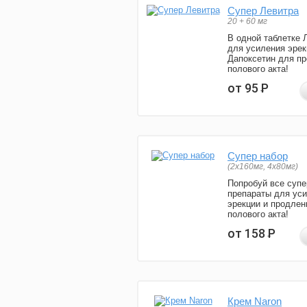
Супер Левитра
20 + 60 мг
В одной таблетке 
для усиления эрек
Дапоксетин для п
полового акта!
от 95
Р
Супер набор
(2х160мг, 4х80мг)
Попробуй все супе
препараты для ус
эрекции и продлен
полового акта!
от 158
Р
Крем Naron