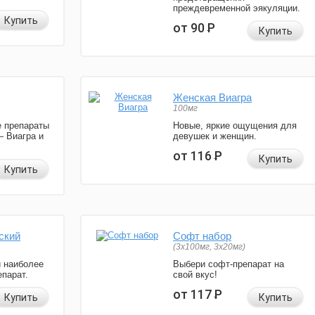
преждевременной эякуляции.
Купить
от 90
Р
Купить
Женская Виагра
100мг
 препараты
Новые, яркие ощущения для
— Виагра и
девушек и женщин.
от 116
Р
Купить
Купить
ский
Софт набор
(3x100мг, 3x20мг)
и наиболее
Выбери софт-препарат на
парат.
свой вкус!
от 117
Р
Купить
Купить