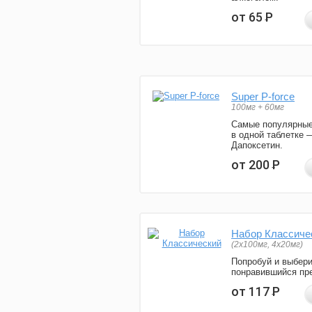
от 65
Р
Super P-force
100мг + 60мг
Самые популярные
в одной таблетке 
Дапоксетин.
от 200
Р
Набор Классиче
(2x100мг, 4x20мг)
Попробуй и выбер
понравившийся пре
от 117
Р