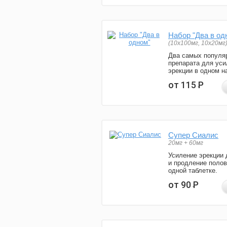
Набор "Два в од
(10x100мг, 10x20мг
Два самых популя
препарата для уси
эрекции в одном н
от 115
Р
Супер Сиалис
20мг + 60мг
Усиление эрекции 
и продление полов
одной таблетке.
от 90
Р