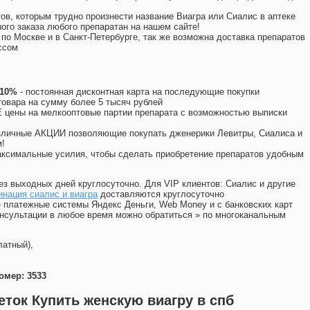
ов, которым трудно произнести название Виагра или Сиалис в аптеке
ого заказа любого препаратан на нашем сайте!
 по Москве и в Санкт-Петербурге, так же возможна доставка препаратов
ссом
 10%
- постоянная дисконтная карта на последующие покупки
товара на сумму более 5 тысяч рублей
цены на мелкооптовые партии препарата с возможностью выписки
различные АКЦИИ позволяющие покупать дженерики Левитры, Сиалиса и
!
ксимальные усилия, чтобы сделать приобретение препаратов удобным
ез выходных дней круглосуточно. Для VIP клиентов: Сиалис и другие
нация сиалис и виагра
доставляются круглосуточно
 платежные системы Яндекс Деньги, Web Money и с банковских карт
консультации в любое время можно обратиться
»
по многоканальным
латный),
омер: 3533
еток Купить женскую виагру в спб