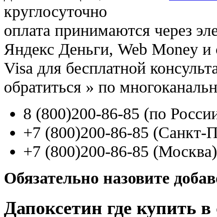
круглосуточно
оплата принимаются через э
Яндекс Деньги, Web Money и с
Visa для бесплатной консуль
обратиться
»
по многоканаль
8
(800
)200-86-85
(
по Росси
+7
(800
)200-86-85
(
Санкт-П
+7
(800
)200-86-85
(
Москва)
Обязательно назовите доба
Дапоксетин где купить в