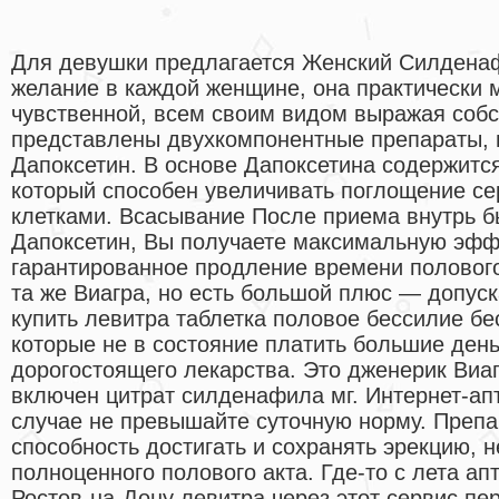
Для девушки предлагается Женский Силденаф
желание в каждой женщине, она практически 
чувственной, всем своим видом выражая собс
представлены двухкомпонентные препараты, в
Дапоксетин. В основе Дапоксетина содержится
который способен увеличивать поглощение с
клетками. Всасывание После приема внутрь б
Дапоксетин, Вы получаете максимальную эфф
гарантированное продление времени половог
та же Виагра, но есть большой плюс — допуск
купить левитра таблетка половое бессилие бе
которые не в состояние платить большие день
дорогостоящего лекарства. Это дженерик Виаг
включен цитрат силденафила мг. Интернет-апте
случае не превышайте суточную норму. Препа
способность достигать и сохранять эрекцию,
полноценного полового акта. Где-то с лета ап
Ростов-на-Дону левитра через этот сервис пе