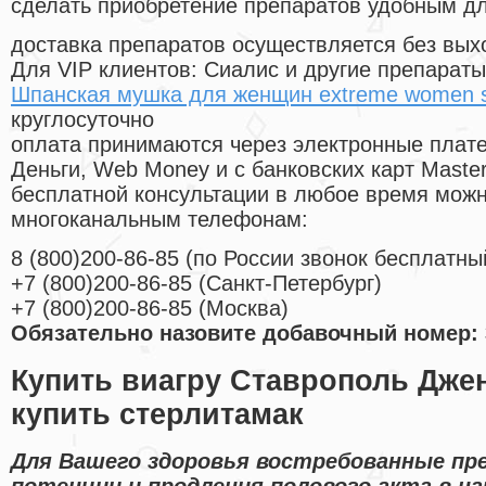
сделать приобретение препаратов удобным д
доставка препаратов осуществляется без вых
Для VIP клиентов: Сиалис и другие препараты
Шпанская мушка для женщин extreme women sp
круглосуточно
оплата принимаются через электронные плат
Деньги, Web Money и с банковских карт Master
бесплатной консультации в любое время мож
многоканальным телефонам:
8
(800
)200-86-85
(
по России звонок бесплатны
+7
(800
)200-86-85
(
Санкт-Петербург)
+7
(800
)200-86-85
(
Москва)
Обязательно назовите добавочный номер: 
Купить виагру Ставрополь Дже
купить стерлитамак
Для Вашего здоровья востребованные пр
потенции и продления полового акта в н