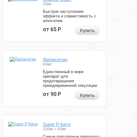
20мг
Быстрое наступление
эффекта и совместимость с
алкоголем.
от 65
Р
Купить
Дапоксетин
60мг
Единственный в мире
препарат для
предотвращения
преждевременной эякуляции.
от 90
Р
Купить
Super P-force
100мг + 60мг
Самые популярные препараты