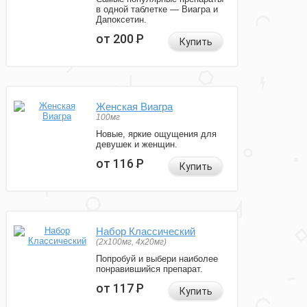
в одной таблетке — Виагра и
Дапоксетин.
от 200
Р
Купить
Женская Виагра
100мг
Новые, яркие ощущения для
девушек и женщин.
от 116
Р
Купить
Набор Классический
(2x100мг, 4x20мг)
Попробуй и выбери наиболее
понравившийся препарат.
от 117
Р
Купить