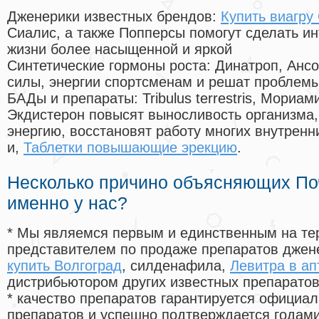
Дженерики известных брендов:
Купить виагру
Сиалис, а также Попперсы помогут сделать и
жизни более насыщенной и яркой
Синтетические гормоны роста
: Динатроп, Анс
силы, энергии спортсменам и решат проблем
БАДы и препараты:
Tribulus terrestris, Мориа
Экдистерон повысят выносливость организма,
энергию, восстановят работу многих внутренн
и,
Таблетки повышающие эрекцию
.
Несколько причино объясняющих По
именно у нас?
* Мы являемся первым и единственным на те
представителем по продаже препаратов дже
купить Волгоград
, силденафила
,
Левитра в ап
дистрибьютором других известных препарато
* качество препаратов гарантируется офици
препаратов и успешно подтверждается годам