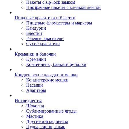
Пакеты с zip-lock замком
Прозрачные пакеты с клейкой лентой
Пищевые красители и блёстки
Пищевые фломастеры и маркеры
Кандурин
Блёстки
Гелевые красители
Сухие красители
Креманки и баночки
Креманки
Контейнеры, банки и бутылки
Кондитерские насадки и мешки
Кондитерские мешки
Насадки
Адаптеры
Ингредиенты
Шоколад
Сублимированные ягоды
Мастика
Другие ингредиенты
Пудра, сироп, сахар