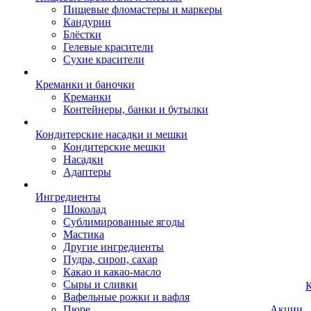
Пищевые фломастеры и маркеры
Кандурин
Блёстки
Гелевые красители
Сухие красители
Креманки и баночки
Креманки
Контейнеры, банки и бутылки
Кондитерские насадки и мешки
Кондитерские мешки
Насадки
Адаптеры
Ингредиенты
Шоколад
Сублимированные ягоды
Мастика
Другие ингредиенты
Пудра, сироп, сахар
Какао и какао-масло
Сыры и сливки
К
Вафельные рожки и вафля
Пюре
Акции