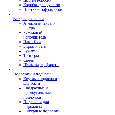
Другие коробки
Коробки для рулетов
Плотные гофрокороба
Всё для упаковки
Атласные ленты и
шнуры
Бумажный
наполнитель
Наклейки
Бирки и теги
Бумага
Топперы
Свечи
Штампы, трафареты
Подложки и подносы
Круглые подложки
для торта
Квадратные и
прямоугольные
подложки
Подложки для
пирожных
Фигурные подложки