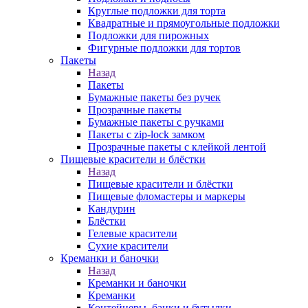
Круглые подложки для торта
Квадратные и прямоугольные подложки
Подложки для пирожных
Фигурные подложки для тортов
Пакеты
Назад
Пакеты
Бумажные пакеты без ручек
Прозрачные пакеты
Бумажные пакеты с ручками
Пакеты с zip-lock замком
Прозрачные пакеты с клейкой лентой
Пищевые красители и блёстки
Назад
Пищевые красители и блёстки
Пищевые фломастеры и маркеры
Кандурин
Блёстки
Гелевые красители
Сухие красители
Креманки и баночки
Назад
Креманки и баночки
Креманки
Контейнеры, банки и бутылки