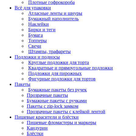
Плотные гофрокороба
Всё для упаковки
Атласные ленты и шнуры
Бумажный наполнитель
Наклейки
Бирки и теги
Бумага
Топперы
Свечи
Штампы, трафареты
Подложки и подносы
Круглые подложки для торта
Квадратные и прямоугольные подложки
Подложки для пирожных
Фигурные подложки для тортов
Пакеты
Бумажные пакеты без ручек
Прозрачные пакеты
Бумажные пакеты с ручками
Пакеты с zip-lock замком
Прозрачные пакеты с клейкой лентой
Пищевые красители и блёстки
Пищевые фломастеры и маркеры
Кандурин
Блёстки