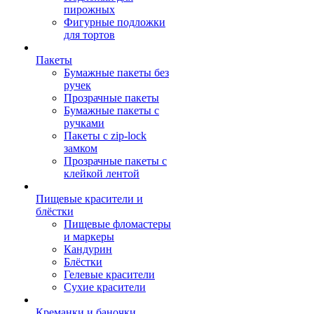
пирожных
Фигурные подложки
для тортов
Пакеты
Бумажные пакеты без
ручек
Прозрачные пакеты
Бумажные пакеты с
ручками
Пакеты с zip-lock
замком
Прозрачные пакеты с
клейкой лентой
Пищевые красители и
блёстки
Пищевые фломастеры
и маркеры
Кандурин
Блёстки
Гелевые красители
Сухие красители
Креманки и баночки