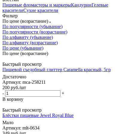
Пищевые фломастеры и маркеры
Кандурин
Гелевые
красители
Сухие красители
Фильтр
По цене (возрастание)
По популярности (убывание)
По популярности (возрастание)
По алфавиту (убывание)
По алфавиту (возрастание)
По цене (убывание)
По цене (возрастание)
Быстрый просмотр
Пищевой съедобный глиттер Caramella красный, 5гр
Достаточно
Артикул: mca-258211
200
руб.
/шт
-
+
В корзину
Быстрый просмотр
Блёстки пищевые Jewel Royal Blue
Мало
Артикул: mlt-0634
349
руб.
/шт