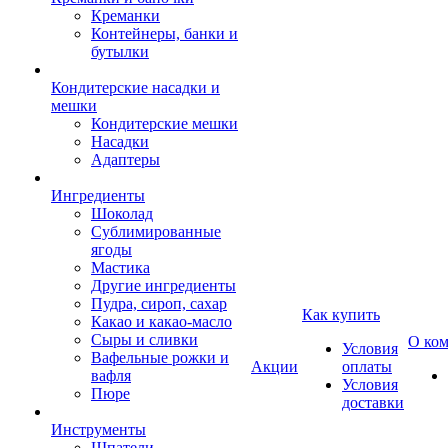
Креманки
Контейнеры, банки и
бутылки
Кондитерские насадки и
мешки
Кондитерские мешки
Насадки
Адаптеры
Ингредиенты
Шоколад
Сублимированные
ягоды
Мастика
Другие ингредиенты
Пудра, сироп, сахар
Как купить
Какао и какао-масло
Сыры и сливки
О ко
Условия
Вафельные рожки и
Акции
оплаты
вафля
Условия
Пюре
доставки
Инструменты
Шпатели