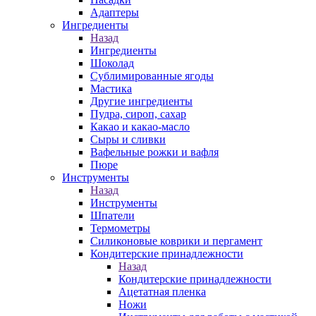
Адаптеры
Ингредиенты
Назад
Ингредиенты
Шоколад
Сублимированные ягоды
Мастика
Другие ингредиенты
Пудра, сироп, сахар
Какао и какао-масло
Сыры и сливки
Вафельные рожки и вафля
Пюре
Инструменты
Назад
Инструменты
Шпатели
Термометры
Силиконовые коврики и пергамент
Кондитерские принадлежности
Назад
Кондитерские принадлежности
Ацетатная пленка
Ножи