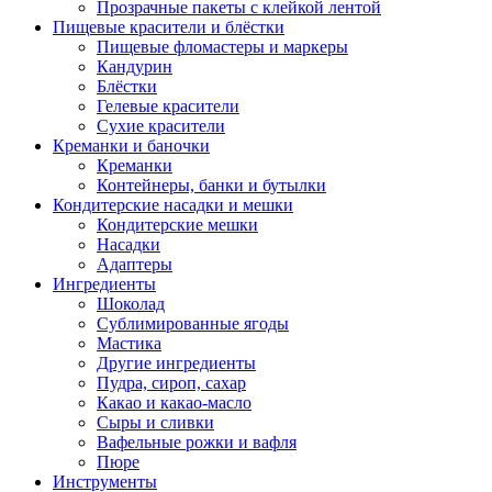
Прозрачные пакеты с клейкой лентой
Пищевые красители и блёстки
Пищевые фломастеры и маркеры
Кандурин
Блёстки
Гелевые красители
Сухие красители
Креманки и баночки
Креманки
Контейнеры, банки и бутылки
Кондитерские насадки и мешки
Кондитерские мешки
Насадки
Адаптеры
Ингредиенты
Шоколад
Сублимированные ягоды
Мастика
Другие ингредиенты
Пудра, сироп, сахар
Какао и какао-масло
Сыры и сливки
Вафельные рожки и вафля
Пюре
Инструменты