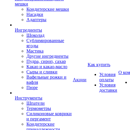
мешки
Кондитерские мешки
Насадки
Адаптеры
Ингредиенты
Шоколад
Сублимированные
ягоды
Мастика
Другие ингредиенты
Пудра, сироп, сахар
Как купить
Какао и какао-масло
Сыры и сливки
О ко
Условия
Вафельные рожки и
Акции
оплаты
вафля
Условия
Пюре
доставки
Инструменты
Шпатели
Термометры
Силиконовые коврики
и пергамент
Кондитерские
принадлежности