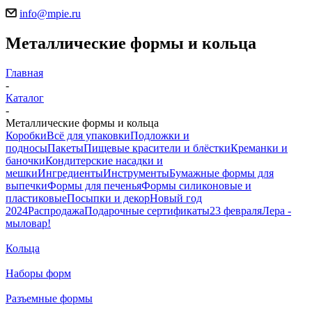
info@mpie.ru
Металлические формы и кольца
Главная
-
Каталог
-
Металлические формы и кольца
Коробки
Всё для упаковки
Подложки и
подносы
Пакеты
Пищевые красители и блёстки
Креманки и
баночки
Кондитерские насадки и
мешки
Ингредиенты
Инструменты
Бумажные формы для
выпечки
Формы для печенья
Формы силиконовые и
пластиковые
Посыпки и декор
Новый год
2024
Распродажа
Подарочные сертификаты
23 февраля
Лера -
мыловар!
Кольца
Наборы форм
Разъемные формы