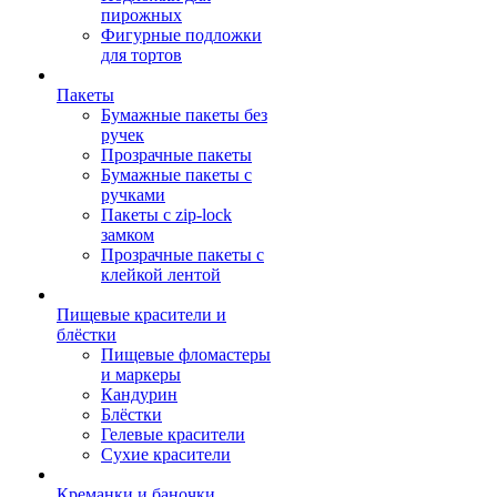
пирожных
Фигурные подложки
для тортов
Пакеты
Бумажные пакеты без
ручек
Прозрачные пакеты
Бумажные пакеты с
ручками
Пакеты с zip-lock
замком
Прозрачные пакеты с
клейкой лентой
Пищевые красители и
блёстки
Пищевые фломастеры
и маркеры
Кандурин
Блёстки
Гелевые красители
Сухие красители
Креманки и баночки