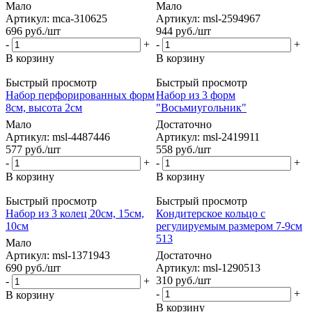
Мало
Мало
Артикул: mca-310625
Артикул: msl-2594967
696
руб.
/шт
944
руб.
/шт
-
+
-
+
В корзину
В корзину
Быстрый просмотр
Быстрый просмотр
Набор перфорированных форм
Набор из 3 форм
8см, высота 2см
"Восьмиугольник"
Мало
Достаточно
Артикул: msl-4487446
Артикул: msl-2419911
577
руб.
/шт
558
руб.
/шт
-
+
-
+
В корзину
В корзину
Быстрый просмотр
Быстрый просмотр
Набор из 3 колец 20см, 15см,
Кондитерское кольцо с
10см
регулируемым размером 7-9см
513
Мало
Артикул: msl-1371943
Достаточно
690
руб.
/шт
Артикул: msl-1290513
310
руб.
/шт
-
+
-
+
В корзину
В корзину