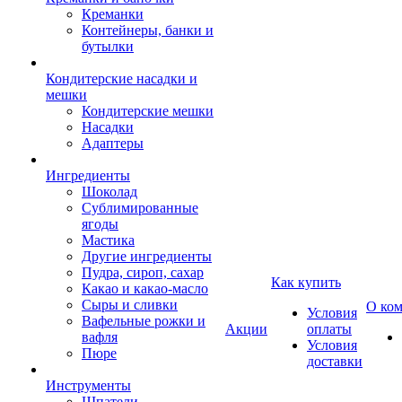
Креманки
Контейнеры, банки и
бутылки
Кондитерские насадки и
мешки
Кондитерские мешки
Насадки
Адаптеры
Ингредиенты
Шоколад
Сублимированные
ягоды
Мастика
Другие ингредиенты
Пудра, сироп, сахар
Как купить
Какао и какао-масло
Сыры и сливки
О ко
Условия
Вафельные рожки и
Акции
оплаты
вафля
Условия
Пюре
доставки
Инструменты
Шпатели