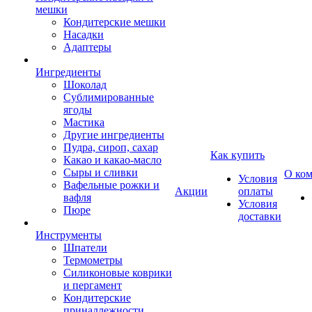
мешки
Кондитерские мешки
Насадки
Адаптеры
Ингредиенты
Шоколад
Сублимированные
ягоды
Мастика
Другие ингредиенты
Пудра, сироп, сахар
Как купить
Какао и какао-масло
Сыры и сливки
О ко
Условия
Вафельные рожки и
Акции
оплаты
вафля
Условия
Пюре
доставки
Инструменты
Шпатели
Термометры
Силиконовые коврики
и пергамент
Кондитерские
принадлежности