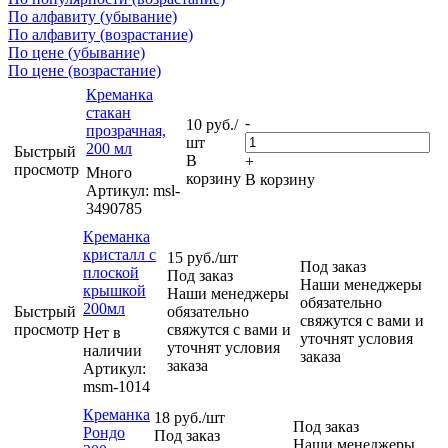
По алфавиту (убывание)
По алфавиту (возрастание)
По цене (убывание)
По цене (возрастание)
Креманка
стакан
-
10
руб.
/
прозрачная,
шт
200 мл
Быстрый
В
+
просмотр
Много
корзину
В корзину
Артикул: msl-
3490785
Креманка
кристалл с
15
руб.
/шт
Под заказ
плоской
Под заказ
Наши менеджеры
крышкой
Наши менеджеры
обязательно
200мл
Быстрый
обязательно
свяжутся с вами и
просмотр
свяжутся с вами и
Нет в
уточнят условия
уточнят условия
наличии
заказа
заказа
Артикул:
msm-1014
Креманка
18
руб.
/шт
Под заказ
Рондо
Под заказ
Наши менеджеры