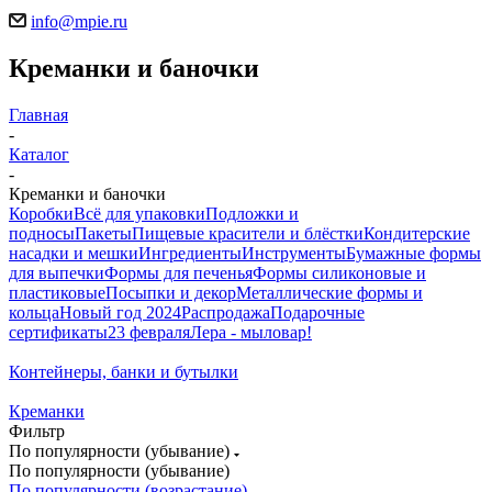
info@mpie.ru
Креманки и баночки
Главная
-
Каталог
-
Креманки и баночки
Коробки
Всё для упаковки
Подложки и
подносы
Пакеты
Пищевые красители и блёстки
Кондитерские
насадки и мешки
Ингредиенты
Инструменты
Бумажные формы
для выпечки
Формы для печенья
Формы силиконовые и
пластиковые
Посыпки и декор
Металлические формы и
кольца
Новый год 2024
Распродажа
Подарочные
сертификаты
23 февраля
Лера - мыловар!
Контейнеры, банки и бутылки
Креманки
Фильтр
По популярности (убывание)
По популярности (убывание)
По популярности (возрастание)