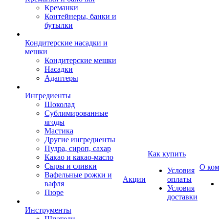
Креманки
Контейнеры, банки и
бутылки
Кондитерские насадки и
мешки
Кондитерские мешки
Насадки
Адаптеры
Ингредиенты
Шоколад
Сублимированные
ягоды
Мастика
Другие ингредиенты
Пудра, сироп, сахар
Как купить
Какао и какао-масло
Сыры и сливки
О ко
Условия
Вафельные рожки и
Акции
оплаты
вафля
Условия
Пюре
доставки
Инструменты
Шпатели