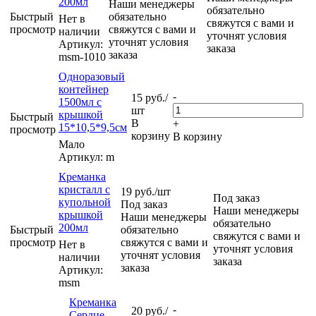
200мл
Наши менеджеры
обязательно
Быстрый
обязательно
Нет в
свяжутся с вами и
просмотр
свяжутся с вами и
наличии
уточнят условия
уточнят условия
Артикул:
заказа
заказа
msm-1010
Одноразовый
контейнер
-
15
руб.
/
1500мл с
шт
крышкой
Быстрый
В
+
15*10,5*9,5см
просмотр
корзину
В корзину
Мало
Артикул: m
Креманка
кристалл с
19
руб.
/шт
Под заказ
купольной
Под заказ
Наши менеджеры
крышкой
Наши менеджеры
обязательно
200мл
Быстрый
обязательно
свяжутся с вами и
просмотр
свяжутся с вами и
Нет в
уточнят условия
уточнят условия
наличии
заказа
заказа
Артикул:
msm
Креманка
-
20
руб.
/
Сердце