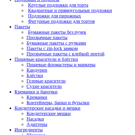
Круглые подложки для торта
Квадратные и прямоугольные подложки
Подложки для пирожных
Фигурные подложки для тортов
Пакеты
Бумажные пакеты без ручек
Прозрачные пакеты
Бумажные пакеты с ручками
Пакеты с zip-lock замком
Прозрачные пакеты с клейкой лентой
Пищевые красители и блёстки
Пищевые фломастеры и маркеры
Кандурин
Блёстки
Гелевые красители
Сухие красители
Креманки и баночки
Креманки
Контейнеры, банки и бутылки
Кондитерские насадки и мешки
Кондитерские мешки
Насадки
Адаптеры
Ингредиенты