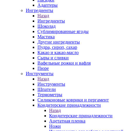
Адаптеры
Ингредиенты
Назад
Ингредиенты
Шоколад
Сублимированные ягоды
Мастика
Другие ингредиенты
Пудра, сироп, сахар
Какао и какао-масло
Сыры и сливки
Вафельные рожки и вафля
Пюре
Инструменты
Назад
Инструменты
Шпатели
Термометры
Силиконовые коврики и пергамент
Кондитерские принадлежности
Назад
Кондитерские принадлежности
Ацетатная пленка
Ножи