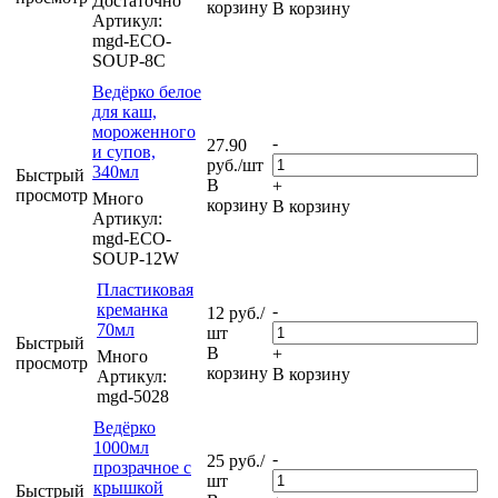
Достаточно
корзину
В корзину
Артикул:
mgd-ECO-
SOUP-8C
Ведёрко белое
для каш,
мороженного
-
27.90
и супов,
руб.
/шт
340мл
Быстрый
В
+
просмотр
Много
корзину
В корзину
Артикул:
mgd-ECO-
SOUP-12W
Пластиковая
креманка
-
12
руб.
/
70мл
шт
Быстрый
В
+
Много
просмотр
корзину
В корзину
Артикул:
mgd-5028
Ведёрко
1000мл
-
25
руб.
/
прозрачное с
шт
крышкой
Быстрый