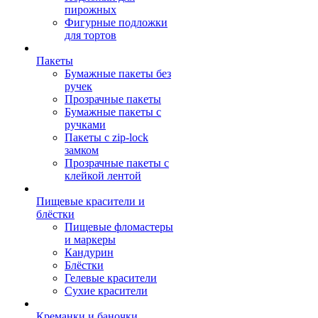
пирожных
Фигурные подложки
для тортов
Пакеты
Бумажные пакеты без
ручек
Прозрачные пакеты
Бумажные пакеты с
ручками
Пакеты с zip-lock
замком
Прозрачные пакеты с
клейкой лентой
Пищевые красители и
блёстки
Пищевые фломастеры
и маркеры
Кандурин
Блёстки
Гелевые красители
Сухие красители
Креманки и баночки