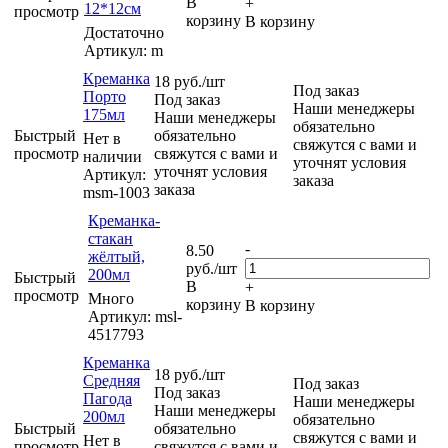
В
+
12*12см
просмотр
корзину
В корзину
Достаточно
Артикул: m
Креманка
18
руб.
/шт
Под заказ
Порто
Под заказ
Наши менеджеры
175мл
Наши менеджеры
обязательно
Быстрый
обязательно
Нет в
свяжутся с вами и
просмотр
свяжутся с вами и
наличии
уточнят условия
уточнят условия
Артикул:
заказа
заказа
msm-1003
Креманка-
стакан
-
8.50
жёлтый,
руб.
/шт
200мл
Быстрый
В
+
просмотр
Много
корзину
В корзину
Артикул: msl-
4517793
Креманка
18
руб.
/шт
Средняя
Под заказ
Под заказ
Пагода
Наши менеджеры
Наши менеджеры
200мл
обязательно
Быстрый
обязательно
свяжутся с вами и
Нет в
просмотр
свяжутся с вами и