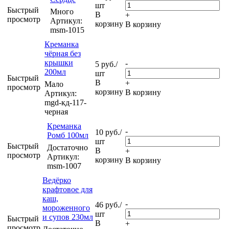
шт
Быстрый
Много
В
+
просмотр
Артикул:
корзину
В корзину
msm-1015
Креманка
чёрная без
крышки
-
5
руб.
/
200мл
шт
Быстрый
В
+
Мало
просмотр
корзину
В корзину
Артикул:
mgd-кд-117-
черная
Креманка
-
10
руб.
/
Ромб 100мл
шт
Быстрый
Достаточно
В
+
просмотр
Артикул:
корзину
В корзину
msm-1007
Ведёрко
крафтовое для
каш,
-
46
руб.
/
мороженного
шт
и супов 230мл
Быстрый
В
+
просмотр