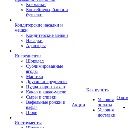
Креманки
Контейнеры, банки и
бутылки
Кондитерские насадки и
мешки
Кондитерские мешки
Насадки
Адаптеры
Ингредиенты
Шоколад
Сублимированные
ягоды
Мастика
Другие ингредиенты
Пудра, сироп, сахар
Как купить
Какао и какао-масло
Сыры и сливки
О ко
Условия
Вафельные рожки и
Акции
оплаты
вафля
Условия
Пюре
доставки
Инструменты
Шпатели