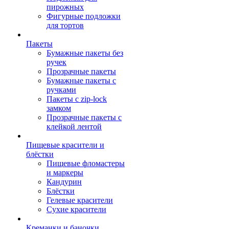
пирожных
Фигурные подложки
для тортов
Пакеты
Бумажные пакеты без
ручек
Прозрачные пакеты
Бумажные пакеты с
ручками
Пакеты с zip-lock
замком
Прозрачные пакеты с
клейкой лентой
Пищевые красители и
блёстки
Пищевые фломастеры
и маркеры
Кандурин
Блёстки
Гелевые красители
Сухие красители
Креманки и баночки