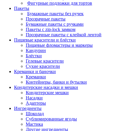
Фигурные подложки для тортов
Пакеты
Бумажные пакеты без ручек
Прозрачные пакеты
Бумажные пакеты с ручками
Пакеты с zip-lock замком
Прозрачные пакеты с клейкой лентой
Пищевые красители и блёстки
Пищевые фломастеры и маркеры
Кандурин
Блёстки
Гелевые красители
Сухие красители
Креманки и баночки
Креманки
Контейнеры, банки и бутылки
Кондитерские насадки и мешки
Кондитерские мешки
Насадки
Адаптеры
Ингредиенты
Шоколад
Сублимированные ягоды
Мастика
Другие ингредиенты