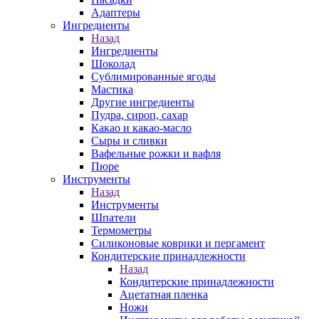
Адаптеры
Ингредиенты
Назад
Ингредиенты
Шоколад
Сублимированные ягоды
Мастика
Другие ингредиенты
Пудра, сироп, сахар
Какао и какао-масло
Сыры и сливки
Вафельные рожки и вафля
Пюре
Инструменты
Назад
Инструменты
Шпатели
Термометры
Силиконовые коврики и пергамент
Кондитерские принадлежности
Назад
Кондитерские принадлежности
Ацетатная пленка
Ножи