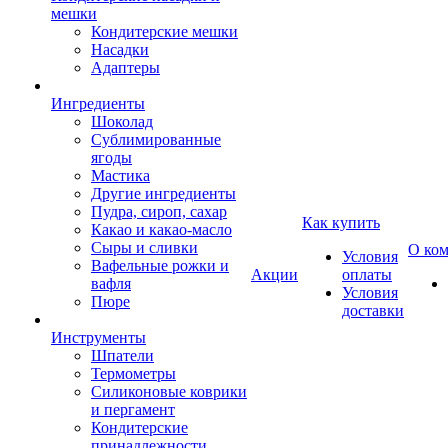
мешки
Кондитерские мешки
Насадки
Адаптеры
Ингредиенты
Шоколад
Сублимированные
ягоды
Мастика
Другие ингредиенты
Пудра, сироп, сахар
Как купить
Какао и какао-масло
Сыры и сливки
О ко
Условия
Вафельные рожки и
Акции
оплаты
вафля
Условия
Пюре
доставки
Инструменты
Шпатели
Термометры
Силиконовые коврики
и пергамент
Кондитерские
принадлежности