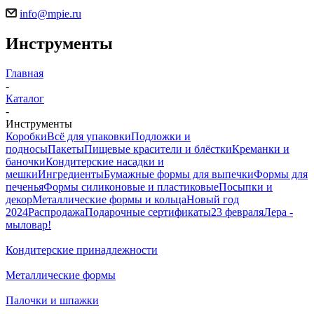
info@mpie.ru
Инструменты
Главная
-
Каталог
-
Инструменты
Коробки
Всё для упаковки
Подложки и
подносы
Пакеты
Пищевые красители и блёстки
Креманки и
баночки
Кондитерские насадки и
мешки
Ингредиенты
Бумажные формы для выпечки
Формы для
печенья
Формы силиконовые и пластиковые
Посыпки и
декор
Металлические формы и кольца
Новый год
2024
Распродажа
Подарочные сертификаты
23 февраля
Лера -
мыловар!
Кондитерские принадлежности
Металлические формы
Палочки и шпажки