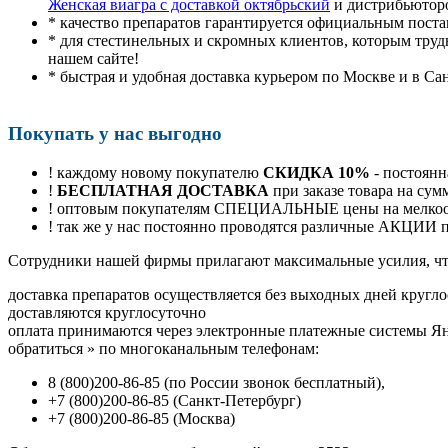
Женская виагра с доставкой октябрьский
и дистрибьюторо
* качество препаратов гарантируется официальным пост
* для стестинельных и скромных клиентов, которым труд
нашем сайте!
* быстрая и удобная доставка курьером по Москве и в Са
Покупать у нас выгодно
! каждому новому покупателю
СКИДКА 10%
- постоянн
!
БЕСПЛАТНАЯ ДОСТАВКА
при заказе товара на сум
! оптовым покупателям СПЕЦИАЛЬНЫЕ цены на мелкоопт
! так же у нас постоянно проводятся различные АКЦИИ
Cотрудники нашей фирмы прилагают максимальные усилия, чт
доставка препаратов осуществляется без выходных дней кругло
доставляются круглосуточно
оплата принимаются через электронные платежные системы Янд
обратиться
»
по многоканальным телефонам:
8
(800
)200-86-85
(
по России звонок бесплатный),
+7
(800
)200-86-85
(
Санкт-Петербург)
+7
(800
)200-86-85
(
Москва)