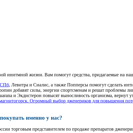
ой инитмной жизни. Вам помогут средства, придагаемые на наш
 СПб
, Левитра и Сиалис, а также Попперсы помогут сделать и
ропин добавят силы, энергии спортсменам и решат проблемы ли
, Guarana и Экдистерон повысят выносливость организма, вернут
магнитогорск. Огромный выбор дженериков для повышения пот
окупать именно у нас?
оссии торговым представителем по продаже препаратов дженер