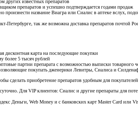
м других известных препаратов
авщиком препаратов и успешно подтверждается годами продаж
но произнести название Виагра или Сиалис в аптеке вслух, под
нкт-Петербурге, так же возможна доставка препаратов почтой Ро
ая дисконтная карта на последующие покупки
му более 5 тысяч рублей
овые партии препарата с возможностью выписки товарного ч
 позволяющие покупать дженерики Левитры, Сиалиса и Силдена
обы сделать приобретение препаратов удобным для покупателей
суточно. Для VIP клиентов: Сиалис и другие препараты для поте
екс Деньги, Web Money и с банковских карт Master Card или Vi