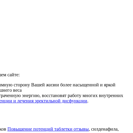
ем сайте:
нтимную сторону Вашей жизни более насыщенной и яркой
шнего веса
 утраченную энергию, восстановят работу многих внутренних
енции и лечения эректильной дисфункции
.
иков
Повышение потенций таблетки отзывы
, силденафила
,