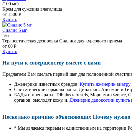
(100 мг)
Крем для сужения влагалища
от 1500
Р
Купить
Сиалис 5 мг
5мг
Терапевтическая дозировка Сиалиса для курсового приема
от 60
Р
Купить
На пути к совершенству вместе с нами
Предлагаем Вам сделать первый шаг для полноценной счастлив
Дженерики известных брендов:
Купить дженерик виагру
Синтетические гормоны роста
: Динатроп, Ансомон и Гет
БАДы и препараты:
Tribulus terrestris, Мориамин Форте
органов, омолодят кожу, и,
Дженерик дапоксетин купить 
Несколько причино объясняющих Почему нужно п
* Мы являемся первым и единственным на территории Р