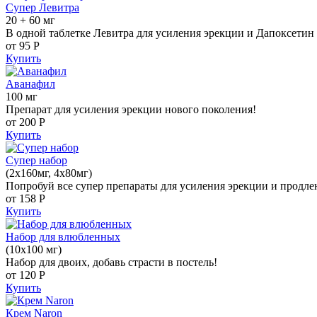
Супер Левитра
20 + 60 мг
В одной таблетке Левитра для усиления эрекции и Дапоксетин 
от 95
Р
Купить
Аванафил
100 мг
Препарат для усиления эрекции нового поколения!
от 200
Р
Купить
Супер набор
(2х160мг, 4х80мг)
Попробуй все супер препараты для усиления эрекции и продле
от 158
Р
Купить
Набор для влюбленных
(10х100 мг)
Набор для двоих, добавь страсти в постель!
от 120
Р
Купить
Крем Naron