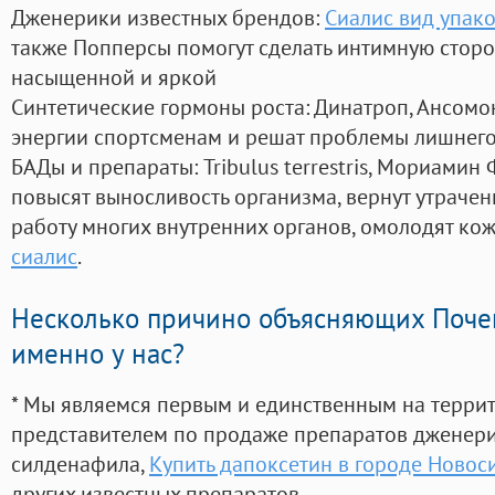
Дженерики известных брендов:
Сиалис вид упак
также Попперсы помогут сделать интимную стор
насыщенной и яркой
Синтетические гормоны роста
: Динатроп, Ансомо
энергии спортсменам и решат проблемы лишнего
БАДы и препараты:
Tribulus terrestris, Мориамин
повысят выносливость организма, вернут утрачен
работу многих внутренних органов, омолодят кожу
сиалис
.
Несколько причино объясняющих Поче
именно у нас?
* Мы являемся первым и единственным на терри
представителем по продаже препаратов дженер
силденафила
,
Купить дапоксетин в городе Новос
других известных препаратов