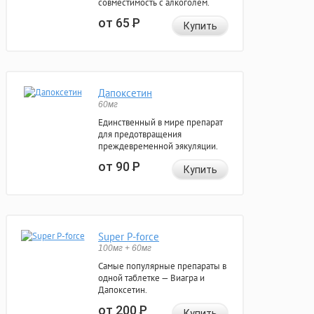
совместимость с алкоголем.
от 65
Р
Купить
Дапоксетин
60мг
Единственный в мире препарат
для предотвращения
преждевременной эякуляции.
от 90
Р
Купить
Super P-force
100мг + 60мг
Самые популярные препараты в
одной таблетке — Виагра и
Дапоксетин.
от 200
Р
Купить