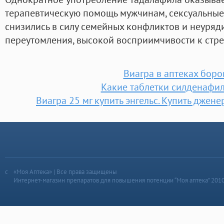
терапевтическую помощь мужчинам, сексуальные
снизились в силу семейных конфликтов и неуряди
переутомления, высокой восприимчивости к стре
Виагра в аптеках боро
Какие таблетки силденафи
Виагра 25 мг купить энгельс. Купить джене
«Моя Аптека» | Все права защищены
Интернет-магазин препаратов для повышения потенции “Моя аптека” 201