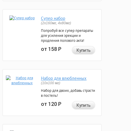
Супер набор
(2х160мг, 4х80мг)
Попробуй все супер препараты
для усиления эрекции и
продления полового акта!
от 158
Р
Купить
Набор для влюбленных
(10х100 мг)
Набор для двоих, добавь страсти
в постель!
от 120
Р
Купить