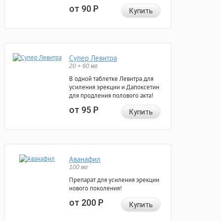
от 90
Р
Купить
Супер Левитра
20 + 60 мг
В одной таблетке Левитра для
усиления эрекции и Дапоксетин
для продления полового акта!
от 95
Р
Купить
Аванафил
100 мг
Препарат для усиления эрекции
нового поколения!
от 200
Р
Купить