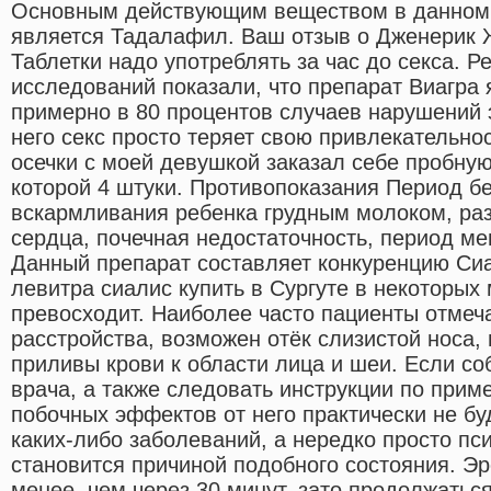
Основным действующим веществом в данном 
является Тадалафил. Ваш отзыв о Дженерик 
Таблетки надо употреблять за час до секса. Р
исследований показали, что препарат Виагра
примерно в 80 процентов случаев нарушений 
него секс просто теряет свою привлекательно
осечки с моей девушкой заказал себе пробную 
которой 4 штуки. Противопоказания Период б
вскармливания ребенка грудным молоком, ра
сердца, почечная недостаточность, период ме
Данный препарат составляет конкуренцию Сиа
левитра сиалис купить в Сургуте в некоторых
превосходит. Наиболее часто пациенты отмеч
расстройства, возможен отёк слизистой носа,
приливы крови к области лица и шеи. Если с
врача, а также следовать инструкции по прим
побочных эффектов от него практически не бу
каких-либо заболеваний, а нередко просто пс
становится причиной подобного состояния. Эр
менее, чем через 30 минут, зато продолжаться