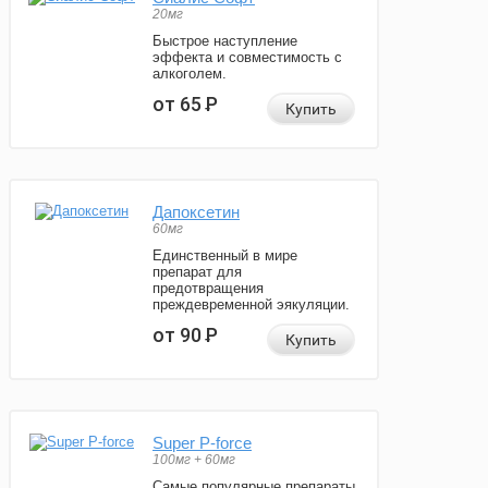
20мг
Быстрое наступление
эффекта и совместимость с
алкоголем.
от 65
Р
Купить
Дапоксетин
60мг
Единственный в мире
препарат для
предотвращения
преждевременной эякуляции.
от 90
Р
Купить
Super P-force
100мг + 60мг
Самые популярные препараты