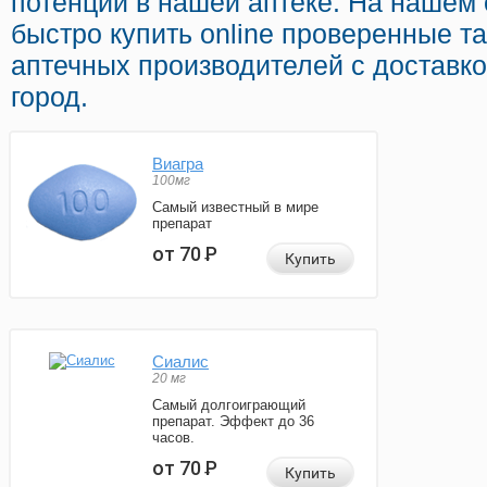
потенции в нашей аптеке. На нашем
быстро купить online проверенные т
аптечных производителей с доставк
город.
Виагра
100мг
Самый известный в мире
препарат
от 70
Р
Купить
Сиалис
20 мг
Самый долгоиграющий
препарат. Эффект до 36
часов.
от 70
Р
Купить