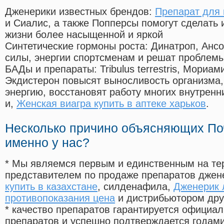
Дженерики известных брендов:
Препарат для 
и Сиалис, а также Попперсы помогут сделать
жизни более насыщенной и яркой
Синтетические гормоны роста
: Динатроп, Анс
силы, энергии спортсменам и решат проблем
БАДы и препараты:
Tribulus terrestris, Мориа
Экдистерон повысят выносливость организма,
энергию, восстановят работу многих внутренн
и,
Женская виагра купить в аптеке харьков
.
Несколько причино объясняющих По
именно у нас?
* Мы являемся первым и единственным на те
представителем по продаже препаратов дже
купить в казахстане
, силденафила
,
Дженерик 
противопоказания цена
и дистрибьютором дру
* качество препаратов гарантируется офици
препаратов и успешно подтверждается годам