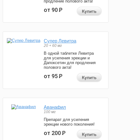
продление полового акта!
от 90
Р
Купить
Супер Левитра
20 + 60 мг
В одной таблетке Левитра
для усиления эрекции и
Дапоксетин для продления
полового акта!
от 95
Р
Купить
Аванафил
100 мг
Препарат для усиления
эрекции нового поколения!
от 200
Р
Купить