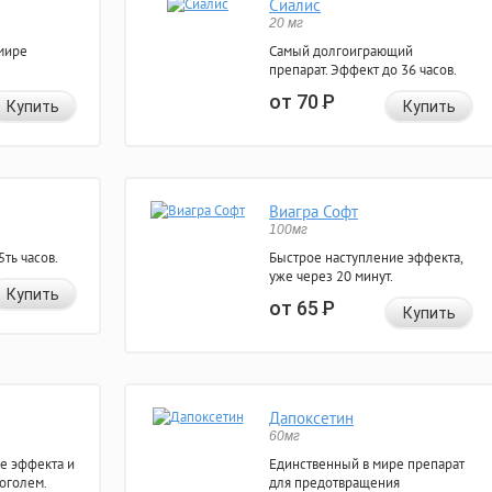
Сиалис
20 мг
мире
Самый долгоиграющий
препарат. Эффект до 36 часов.
от 70
Р
Купить
Купить
Виагра Софт
100мг
ть часов.
Быстрое наступление эффекта,
уже через 20 минут.
Купить
от 65
Р
Купить
Дапоксетин
60мг
е эффекта и
Единственный в мире препарат
коголем.
для предотвращения