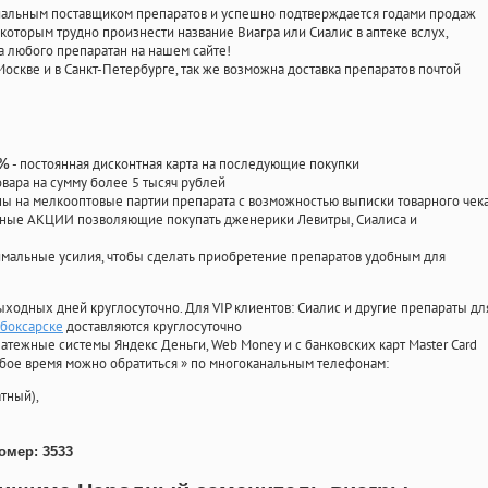
циальным поставщиком препаратов и успешно подтверждается годами продаж
 которым трудно произнести название Виагра или Сиалис в аптеке вслух,
 любого препаратан на нашем сайте!
Москве и в Санкт-Петербурге, так же возможна доставка препаратов почтой
- постоянная дисконтная карта на последующие покупки
0%
овара на сумму более 5 тысяч рублей
 на мелкооптовые партии препарата с возможностью выписки товарного чек
личные АКЦИИ позволяющие покупать дженерики Левитры, Сиалиса и
мальные усилия, чтобы сделать приобретение препаратов удобным для
ыходных дней круглосуточно. Для VIP клиентов: Сиалис и другие препараты дл
ебоксарске
доставляются круглосуточно
атежные системы Яндекс Деньги, Web Money и с банковских карт Master Card
юбое время можно обратиться
»
по многоканальным телефонам:
тный),
омер: 3533