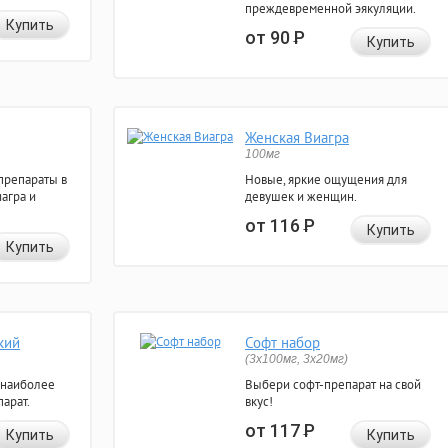
преждевременной эякуляции.
Купить
от 90
Р
Купить
Женская Виагра
100мг
препараты в
Новые, яркие ощущения для
агра и
девушек и женщин.
от 116
Р
Купить
Купить
кий
Софт набор
(3x100мг, 3x20мг)
 наиболее
Выбери софт-препарат на свой
арат.
вкус!
от 117
Р
Купить
Купить