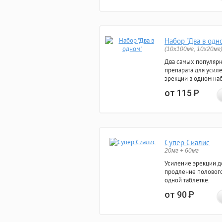
Набор "Два в одн
(10x100мг, 10x20мг
Два самых популяр
препарата для усил
эрекции в одном на
от 115
Р
Супер Сиалис
20мг + 60мг
Усиление эрекции до
продление полового
одной таблетке.
от 90
Р