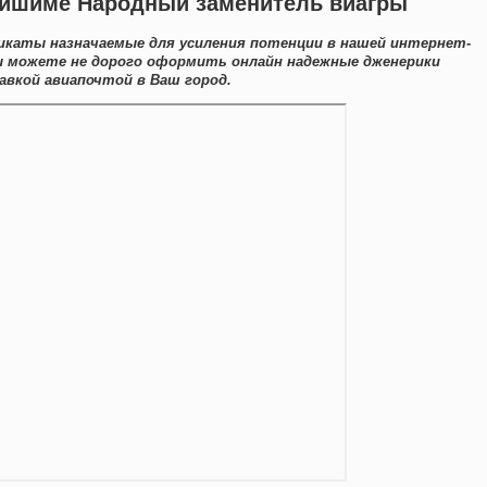
в ишиме Народный заменитель виагры
икаты назначаемые для усиления потенции в нашей интернет-
Вы можете не дорого оформить онлайн надежные дженерики
вкой авиапочтой в Ваш город.