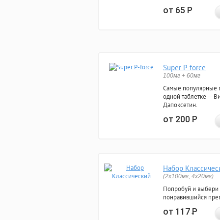
от 65
Р
Super P-force
100мг + 60мг
Самые популярные 
одной таблетке — Ви
Дапоксетин.
от 200
Р
Набор Классичес
(2x100мг, 4x20мг)
Попробуй и выбери
понравившийся преп
от 117
Р