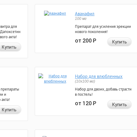
Аванафил
100 мг
евитра для
Препарат для усиления эрекции
 Дапоксетин
нового поколения!
вого акта!
от 200
Р
Купить
Купить
Набор для влюбленных
(10х100 мг)
 препараты
Набор для двоих, добавь страсти
ии и
в постель!
 акта!
от 120
Р
Купить
Купить