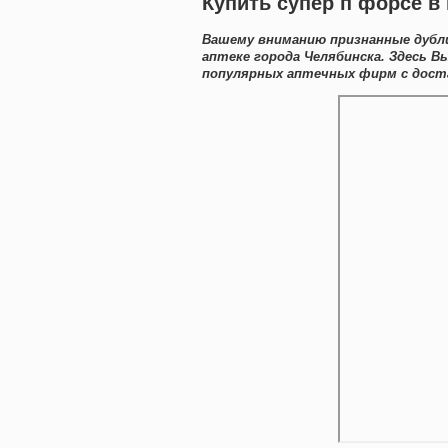
Купить супер п форсе 
Вашему вниманию признанные дубл
аптеке города Челябинска. Здесь 
популярных аптечных фирм с доста