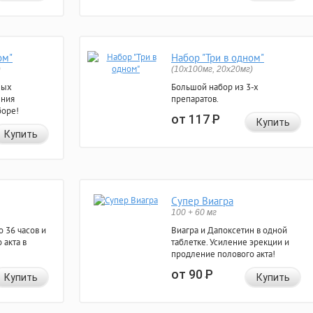
ом"
Набор "Три в одном"
)
(10x100мг, 20x20мг)
ных
Большой набор из 3-х
ения
препаратов.
боре!
от 117
Р
Купить
Купить
Супер Виагра
100 + 60 мг
 36 часов и
Виагра и Дапоксетин в одной
 акта в
таблетке. Усиление эрекции и
продление полового акта!
от 90
Р
Купить
Купить