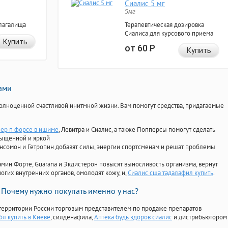
Сиалис 5 мг
5мг
лагалища
Терапевтическая дозировка
Сиалиса для курсового приема
Купить
от 60
Р
Купить
нами
олноценной счастливой инитмной жизни. Вам помогут средства, придагаемые
пер п форсе в ишиме
, Левитра и Сиалис, а также Попперсы помогут сделать
сыщенной и яркой
Ансомон и Гетропин добавят силы, энергии спортсменам и решат проблемы
ориамин Форте, Guarana и Экдистерон повысят выносливость организма, вернут
огих внутренних органов, омолодят кожу, и,
Сиалис сша тадалафил купить
.
Почему нужно покупать именно у нас?
территории России торговым представителем по продаже препаратов
бл купить в Киеве
, силденафила
,
Аптека будь здоров сиалис
и дистрибьютором