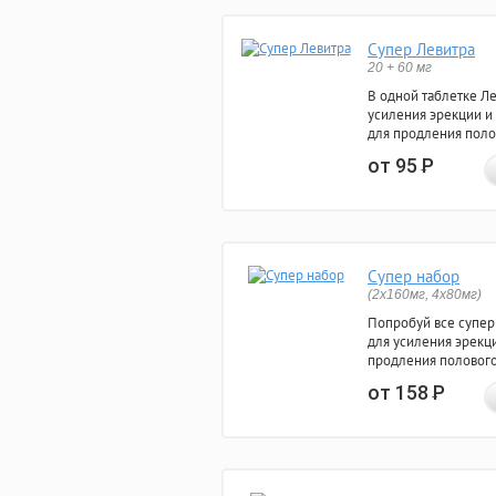
Супер Левитра
20 + 60 мг
В одной таблетке Л
усиления эрекции и
для продления поло
от 95
Р
Супер набор
(2х160мг, 4х80мг)
Попробуй все супер
для усиления эрекц
продления полового
от 158
Р