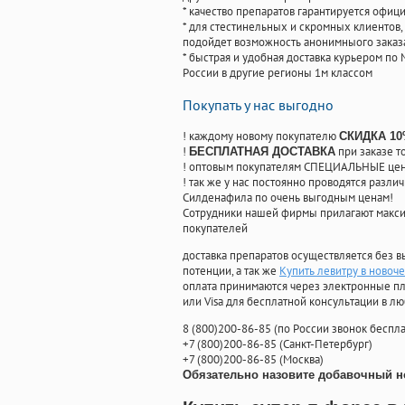
* качество препаратов гарантируется офи
* для стестинельных и скромных клиентов,
подойдет возможность анонимныого заказа
* быстрая и удобная доставка курьером по 
России в другие регионы 1м классом
Покупать у нас выгодно
! каждому новому покупателю
СКИДКА 1
!
при заказе т
БЕСПЛАТНАЯ ДОСТАВКА
! оптовым покупателям СПЕЦИАЛЬНЫЕ цены
! так же у нас постоянно проводятся раз
Силденафила по очень выгодным ценам!
Cотрудники нашей фирмы прилагают макси
покупателей
доставка препаратов осуществляется без в
потенции, а так же
Купить левитру в новоч
оплата принимаются через электронные пл
или Visa для бесплатной консультации в л
8
(800
)200-86-85
(
по России звонок беспла
+7
(800
)200-86-85
(
Санкт-Петербург)
+7
(800
)200-86-85
(
Москва)
Обязательно назовите добавочный н