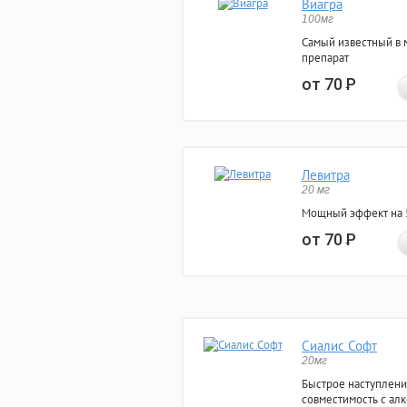
Виагра
100мг
Самый известный в 
препарат
от 70
Р
Левитра
20 мг
Мощный эффект на 5
от 70
Р
Сиалис Софт
20мг
Быстрое наступлени
совместимость с ал