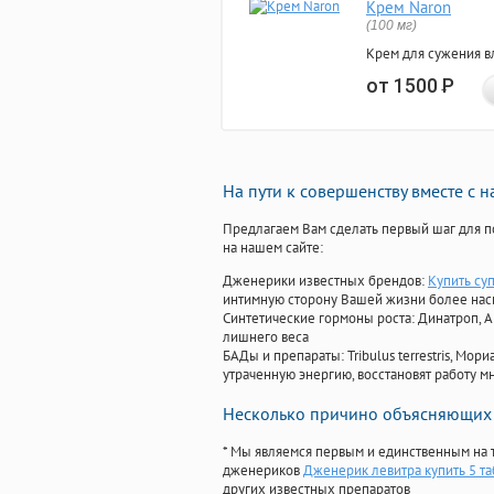
Крем Naron
(100 мг)
Крем для сужения в
от 1500
Р
На пути к совершенству вместе с 
Предлагаем Вам сделать первый шаг для п
на нашем сайте:
Дженерики известных брендов:
Купить су
интимную сторону Вашей жизни более на
Синтетические гормоны роста
: Динатроп, 
лишнего веса
БАДы и препараты:
Tribulus terrestris, М
утраченную энергию, восстановят работу мн
Несколько причино объясняющих 
* Мы являемся первым и единственным на 
дженериков
Дженерик левитра купить 5 та
других известных препаратов