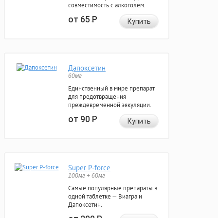
совместимость с алкоголем.
от 65
Р
Купить
Дапоксетин
60мг
Единственный в мире препарат
для предотвращения
преждевременной эякуляции.
от 90
Р
Купить
Super P-force
100мг + 60мг
Самые популярные препараты в
одной таблетке — Виагра и
Дапоксетин.