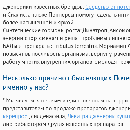
Дженерики известных брендов:
Средство от поте
и Сиалис, а также Попперсы помогут сделать ин
более насыщенной и яркой
Синтетические гормоны роста
: Динатроп, Ансомо
энергии спортсменам и решат проблемы лишнего
БАДы и препараты:
Tribulus terrestris, Мориамин
повысят выносливость организма, вернут утрачен
работу многих внутренних органов, омолодят кожу
Несколько причино объясняющих Поче
именно у нас?
* Мы являемся первым и единственным на терри
представителем по продаже препаратов дженер
карепрост
, силденафила
,
Левитра дженерик купи
дистрибьютором других известных препаратов