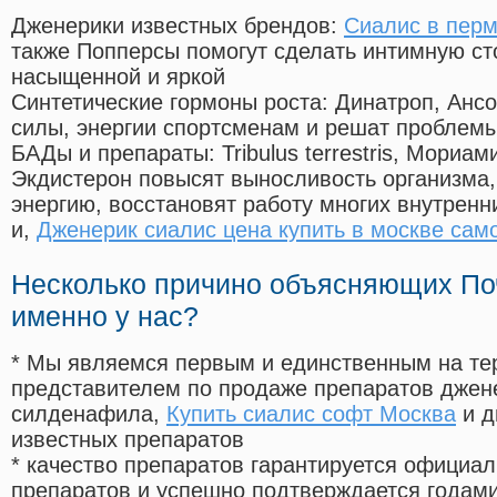
Дженерики известных брендов:
Сиалис в пер
также Попперсы помогут сделать интимную с
насыщенной и яркой
Синтетические гормоны роста
: Динатроп, Анс
силы, энергии спортсменам и решат проблем
БАДы и препараты:
Tribulus terrestris, Мориа
Экдистерон повысят выносливость организма,
энергию, восстановят работу многих внутренн
и,
Дженерик сиалис цена купить в москве сам
Несколько причино объясняющих По
именно у нас?
* Мы являемся первым и единственным на те
представителем по продаже препаратов дже
силденафила
,
Купить сиалис софт Москва
и д
известных препаратов
* качество препаратов гарантируется офици
препаратов и успешно подтверждается годам