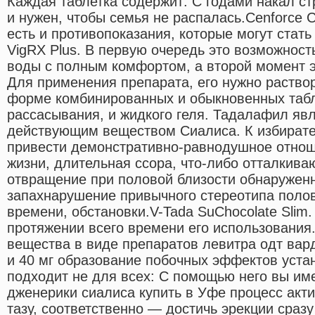
Каждая таблетка содержит: С годами накал ст
и нужен, чтобы семья не распалась.Cenforce 
есть и противопоказания, которые могут стать
VigRX Plus. В первую очередь это возможност
воды с полным комфортом, а второй момент э
Для применения препарата, его нужно раствор
форме комбинированных и обыкновенных табле
рассасывания, и жидкого геля. Тадалафил яв
действующим веществом Сиалиса. К избират
привести демонстративно-равнодушное отно
жизни, длительная ссора, что-либо отталки
отвращение при половой близости обнаружен
запахнарушение привычного стереотипа поло
времени, обстановки.V-Tada SuChocolate Slim.
протяжении всего времени его использования
вещества в виде препаратов левитра одт вар
и 40 мг образование побочных эффектов уста
подходит не для всех: С помощью него вы им
дженерики сиалиса купить в Уфе процесс акт
тазу, соответственно — достичь эрекции сразу