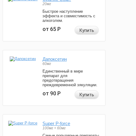
20мг
Быстрое наступление
эффекта и совместимость с
алкоголем.
от 65
Р
Купить
Дапоксетин
60мг
Единственный в мире
препарат для
предотвращения
преждевременной эякуляции.
от 90
Р
Купить
Super P-force
100мг + 60мг
Самые популярные препараты