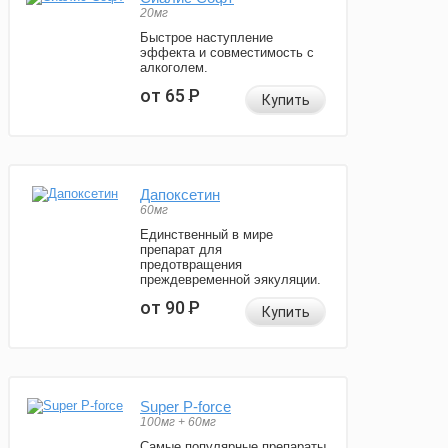
20мг
Быстрое наступление
эффекта и совместимость с
алкоголем.
от 65
Р
Купить
Дапоксетин
60мг
Единственный в мире
препарат для
предотвращения
преждевременной эякуляции.
от 90
Р
Купить
Super P-force
100мг + 60мг
Самые популярные препараты