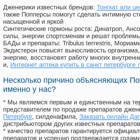
Дженерики известных брендов:
Тонгкат али ц
также Попперсы помогут сделать интимную с
насыщенной и яркой
Синтетические гормоны роста
: Динатроп, Анс
силы, энергии спортсменам и решат проблем
БАДы и препараты:
Tribulus terrestris, Мориа
Экдистерон повысят выносливость организма,
энергию, восстановят работу многих внутренн
и,
Интернет аптека купить в санкт петербурге 
Несколько причино объясняющих По
именно у нас?
* Мы являемся первым и единственным на те
представителем по продаже препаратов дже
Петербург
, силденафила
,
Заказать онлайн Да
дистрибьютором других известных препарато
* качество препаратов гарантируется офици
препаратов и успешно подтверждается годам