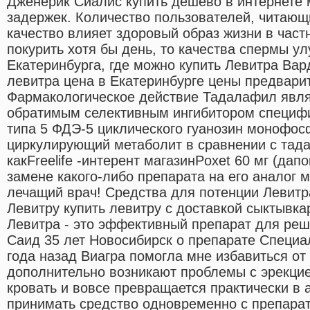
Дженерик Сиалис купить дешево в интернете 
задержек. Количество пользователей, читающ
качество влияет здоровый образ жизни в частн
покурить хотя бы день, то качества спермы у
Екатеринбурга, где можно купить Левитра Ва
левитра цена в Екатеринбурге цены предвари
Фармакологическое действие Тадалафил явл
обратимым селективным ингибитором специф
типа 5 ФДЭ-5 циклического гуанозин монофо
циркулирующий метаболит в сравнении с тад
какFreelife -интерент магазинPoxet 60 мг (дапо
замене какого-либо препарата на его аналог 
лечащий врач! Средства для потенции Левит
Левитру купить левитру с доставкой сыктывк
Левитра - это эффективный препарат для реш
Саид 35 лет Новосибирск о препарате Специ
года назад Виагра помогла мне избавиться от
дополнительно возникают проблемы с эрекцие
кровать и вовсе превращается практически в 
принимать средство одновременно с препарат