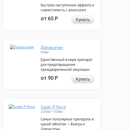
Быстрое наступление эффекта и
совместимость с алкоголем.
от 65
Р
Купить
Дапоксетин
60мг
Единственный в мире препарат
для предотвращения
преждевременной эякуляции.
от 90
Р
Купить
Super P-force
100мг + 60мг
Самые популярные препараты в
одной таблетке — Виагра и
Дапоксетин.