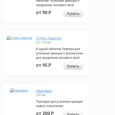
таблетке. Усиление эрекции и
продление полового акта!
от 90
Р
Купить
Супер Левитра
20 + 60 мг
В одной таблетке Левитра для
усиления эрекции и Дапоксетин
для продления полового акта!
от 95
Р
Купить
Аванафил
100 мг
Препарат для усиления эрекции
нового поколения!
от 200
Р
Купить