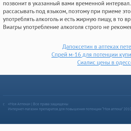
позвонит в указанный вами временной интервал.
рассасывать под языком, поэтому при приеме эт
употреблять алкоголь и есть жирную пищу, в то 
Виагры употребление алкоголя строго не рекоме
Дапоксетин в аптеках пет
Спрей м-16 для потенции купи
Сиалис цены в одесс
«Моя Аптека» | Все права защищены
Интернет-магазин препаратов для повышения потенции “Моя аптека” 201