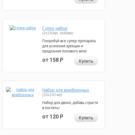
Супер набор
(2х160мг, 4х80мг)
Попробуй все супер препараты
для усиления эрекции и
продления полового акта!
от 158
Р
Купить
Набор для влюбленных
(10х100 мг)
Набор для двоих, добавь страсти
в постель!
от 120
Р
Купить