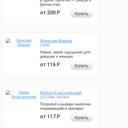
в одной таблетке — Виагра и
Дапоксетин.
от 200
Р
Купить
Женская Виагра
100мг
Новые, яркие ощущения для
девушек и женщин.
от 116
Р
Купить
Набор Классический
(2x100мг, 4x20мг)
Попробуй и выбери наиболее
понравившийся препарат.
от 117
Р
Купить