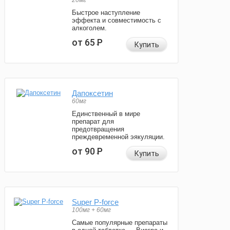
20мг
Быстрое наступление
эффекта и совместимость с
алкоголем.
от 65
Р
Купить
Дапоксетин
60мг
Единственный в мире
препарат для
предотвращения
преждевременной эякуляции.
от 90
Р
Купить
Super P-force
100мг + 60мг
Самые популярные препараты