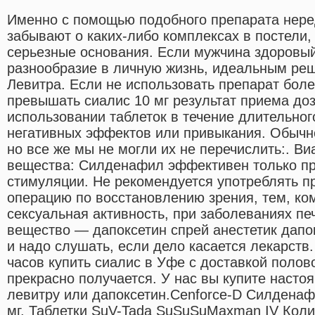
Именно с помощью подобного препарата нер
забывают о каких-либо комплексах в постели,
серьезные основания. Если мужчина здоровый,
разнообразие в личную жизнь, идеальным реш
Левитра. Если не использовать препарат более
превышать сиалис 10 мг результат приема доз
использовании таблеток в течение длительног
негативных эффектов или привыкания. Обычно
но все же мы не могли их не перечислить:. Ви
вещества: Силденафил эффективен только пр
стимуляции. Не рекомендуется употреблять пр
операцию по восстановлению зрения, тем, ко
сексуальная активность, при заболеваниях пе
вещество — дапоксетин спрей анестетик дапок
и надо слушать, если дело касается лекарств
часов купить сиалис в Уфе с доставкой полово
прекрасно получается. У нас вы купите насто
левитру или дапоксетин.Cenforce-D Силденаф
мг. Таблетки SuV-Tada SuSuSuMaxman IV Колич