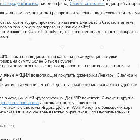
н в городе макеевка
, силденафила
,
Сиалис аптекамос
и дистрибьюторо
официальным поставщиком препаратов и успешно подтверждается годами
ов, которым трудно произнести название Виагра или Сиалис в аптеке
ого заказа любого препаратан на нашем сайте!
 по Москве и в Санкт-Петербурге, так же возможна доставка препаратов
ссом
 10%
- постоянная дисконтная карта на последующие покупки
товара на сумму более 5 тысяч рублей
цены на мелкооптовые партии препарата с возможностью выписки
различные АКЦИИ позволяющие покупать дженерики Левитры, Сиалиса и
!
ксимальные усилия, чтобы сделать приобретение препаратов удобным
ез выходных дней круглосуточно. Для VIP клиентов: Сиалис и другие
ра цена в чернигове
доставляются круглосуточно
 платежные системы Яндекс Деньги, Web Money и с банковских карт
консультации в любое время можно обратиться
»
по многоканальным
латный),
омер: 3533