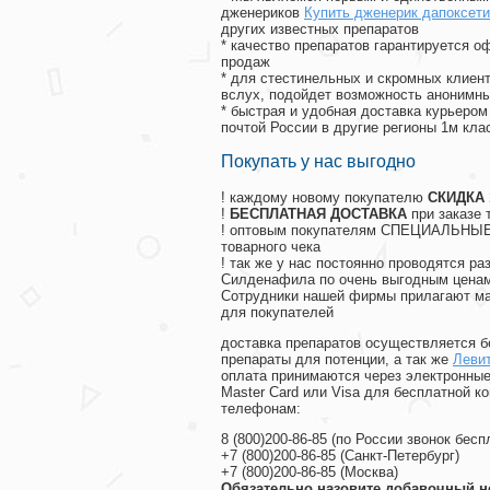
дженериков
Купить дженерик дапоксети
других известных препаратов
* качество препаратов гарантируется 
продаж
* для стестинельных и скромных клиент
вслух, подойдет возможность анонимны
* быстрая и удобная доставка курьером
почтой России в другие регионы 1м кла
Покупать у нас выгодно
! каждому новому покупателю
СКИДКА
!
БЕСПЛАТНАЯ ДОСТАВКА
при заказе 
! оптовым покупателям СПЕЦИАЛЬНЫЕ 
товарного чека
! так же у нас постоянно проводятся 
Силденафила по очень выгодным ценам
Cотрудники нашей фирмы прилагают ма
для покупателей
доставка препаратов осуществляется б
препараты для потенции, а так же
Левит
оплата принимаются через электронные
Master Card или Visa для бесплатной 
телефонам:
8
(800
)200-86-85
(
по России звонок бесп
+7
(800
)200-86-85
(
Санкт-Петербург)
+7
(800
)200-86-85
(
Москва)
Обязательно назовите добавочный н