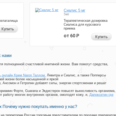
Сиалис 5 мг
5мг
 влагалища
Терапевтическая дозировка
Сиалиса для курсового
приема
Купить
от 60
Р
Купить
с нами
я полноценной счастливой инитмной жизни. Вам помогут средства,
ь онлайн Крем Naron Талдом
, Левитра и Сиалис, а также Попперсы
ей жизни более насыщенной и яркой
п, Ансомон и Гетропин добавят силы, энергии спортсменам и решат
, Мориамин Форте, Guarana и Экдистерон повысят выносливость организма,
т работу многих внутренних органов, омолодят кожу, и,
Дапоксетин где
 Почему нужно покупать именно у нас?
на территории России торговым представителем по продаже препаратов