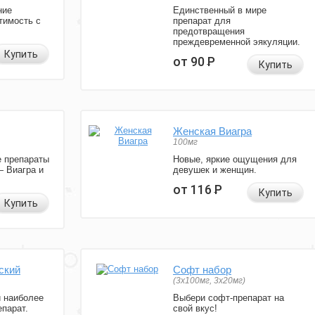
ние
Единственный в мире
тимость с
препарат для
предотвращения
преждевременной эякуляции.
Купить
от 90
Р
Купить
Женская Виагра
100мг
 препараты
Новые, яркие ощущения для
— Виагра и
девушек и женщин.
от 116
Р
Купить
Купить
ский
Софт набор
(3x100мг, 3x20мг)
и наиболее
Выбери софт-препарат на
парат.
свой вкус!