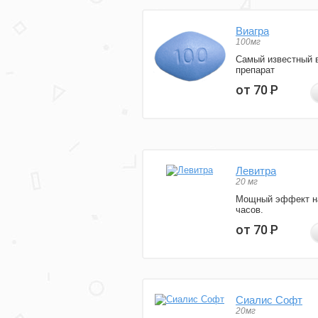
Виагра
100мг
Самый известный 
препарат
от 70
Р
Левитра
20 мг
Мощный эффект н
часов.
от 70
Р
Сиалис Софт
20мг