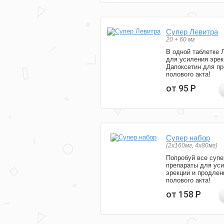
Супер Левитра
20 + 60 мг
В одной таблетке 
для усиления эрек
Дапоксетин для п
полового акта!
от 95
Р
Супер набор
(2х160мг, 4х80мг)
Попробуй все супе
препараты для ус
эрекции и продлен
полового акта!
от 158
Р