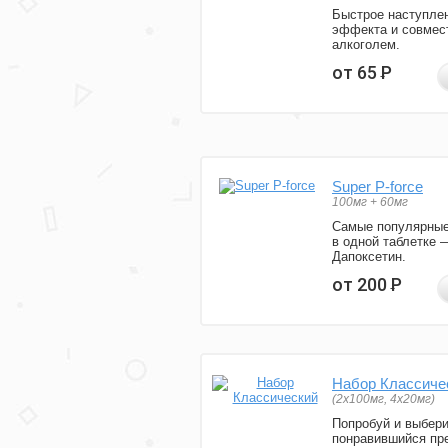
Быстрое наступле
эффекта и совмес
алкоголем.
от 65
Р
Super P-force
100мг + 60мг
Самые популярные
в одной таблетке 
Дапоксетин.
от 200
Р
Набор Классиче
(2x100мг, 4x20мг)
Попробуй и выбер
понравившийся пре