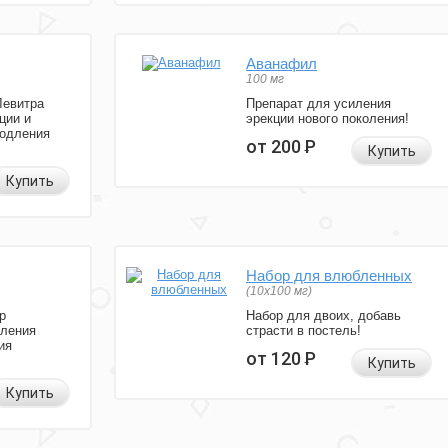
Аванафил
100 мг
Левитра
Препарат для усиления
ции и
эрекции нового поколения!
родления
от 200
Р
Купить
Купить
Набор для влюбленных
(10х100 мг)
р
Набор для двоих, добавь
иления
страсти в постель!
ия
от 120
Р
Купить
Купить