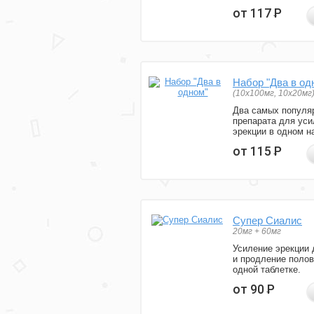
от 117
Р
Набор "Два в од
(10x100мг, 10x20мг
Два самых популя
препарата для уси
эрекции в одном н
от 115
Р
Супер Сиалис
20мг + 60мг
Усиление эрекции 
и продление полов
одной таблетке.
от 90
Р