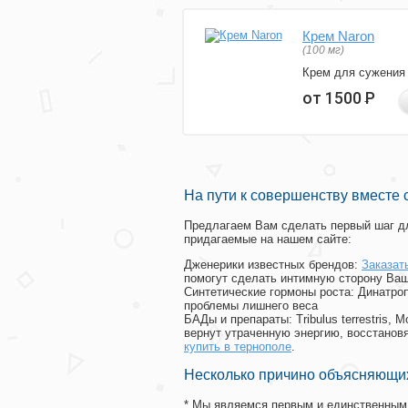
Крем Naron
(100 мг)
Крем для сужения
от 1500
Р
На пути к совершенству вместе 
Предлагаем Вам сделать первый шаг дл
придагаемые на нашем сайте:
Дженерики известных брендов:
Заказат
помогут сделать интимную сторону Ваш
Синтетические гормоны роста
: Динатро
проблемы лишнего веса
БАДы и препараты:
Tribulus terrestris
вернут утраченную энергию, восстановя
купить в тернополе
.
Несколько причино объясняющих
* Мы являемся первым и единственным 