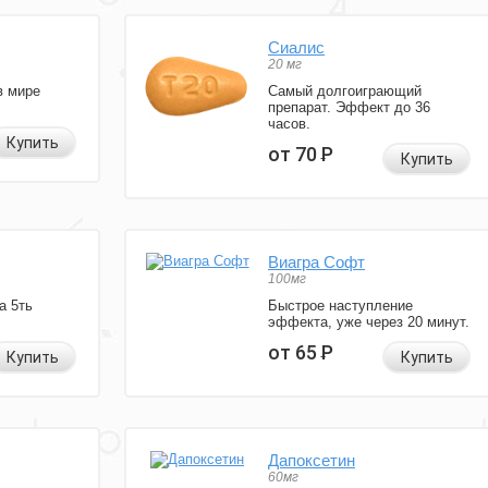
Сиалис
20 мг
в мире
Самый долгоиграющий
препарат. Эффект до 36
часов.
Купить
от 70
Р
Купить
Виагра Софт
100мг
а 5ть
Быстрое наступление
эффекта, уже через 20 минут.
от 65
Р
Купить
Купить
Дапоксетин
60мг