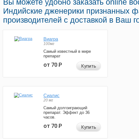
Вы можете удобно заказать online в
Индийские дженерики признанных ф
производителей с доставкой в Ваш г
Виагра
100мг
Самый известный в мире
препарат
от 70
Р
Купить
Сиалис
20 мг
Самый долгоиграющий
препарат. Эффект до 36
часов.
от 70
Р
Купить