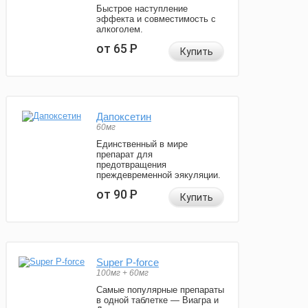
Быстрое наступление
эффекта и совместимость с
алкоголем.
от 65
Р
Купить
Дапоксетин
60мг
Единственный в мире
препарат для
предотвращения
преждевременной эякуляции.
от 90
Р
Купить
Super P-force
100мг + 60мг
Самые популярные препараты
в одной таблетке — Виагра и