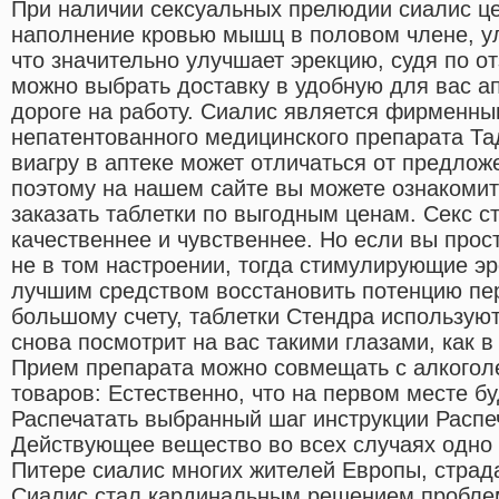
При наличии сексуальных прелюдии сиалис ц
наполнение кровью мышц в половом члене, у
что значительно улучшает эрекцию, судя по о
можно выбрать доставку в удобную для вас а
дороге на работу. Сиалис является фирменн
непатентованного медицинского препарата Тад
виагру в аптеке может отличаться от предлож
поэтому на нашем сайте вы можете ознакомит
заказать таблетки по выгодным ценам. Секс с
качественнее и чувственнее. Но если вы прос
не в том настроении, тогда стимулирующие э
лучшим средством восстановить потенцию пе
большому счету, таблетки Стендра использую
снова посмотрит на вас такими глазами, как в
Прием препарата можно совмещать с алкогол
товаров: Естественно, что на первом месте бу
Распечатать выбранный шаг инструкции Распе
Действующее вещество во всех случаях одно 
Питере сиалис многих жителей Европы, стра
Сиалис стал кардинальным решением проблем