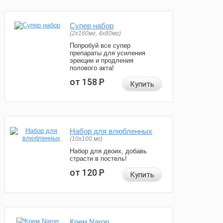
Супер набор
(2х160мг, 4х80мг)
Попробуй все супер
препараты для усиления
эрекции и продления
полового акта!
от 158
Р
Купить
Набор для влюбленных
(10х100 мг)
Набор для двоих, добавь
страсти в постель!
от 120
Р
Купить
Крем Naron