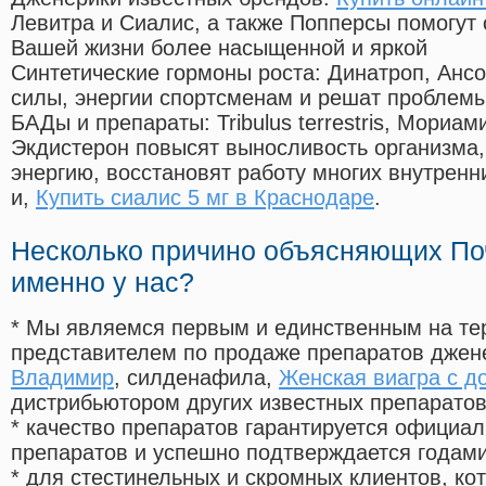
Левитра и Сиалис, а также Попперсы помогут
Вашей жизни более насыщенной и яркой
Синтетические гормоны роста
: Динатроп, Анс
силы, энергии спортсменам и решат проблем
БАДы и препараты:
Tribulus terrestris, Мориа
Экдистерон повысят выносливость организма,
энергию, восстановят работу многих внутренн
и,
Купить сиалис 5 мг в Краснодаре
.
Несколько причино объясняющих По
именно у нас?
* Мы являемся первым и единственным на те
представителем по продаже препаратов дже
Владимир
, силденафила
,
Женская виагра с д
дистрибьютором других известных препарато
* качество препаратов гарантируется офици
препаратов и успешно подтверждается годам
* для стестинельных и скромных клиентов, ко